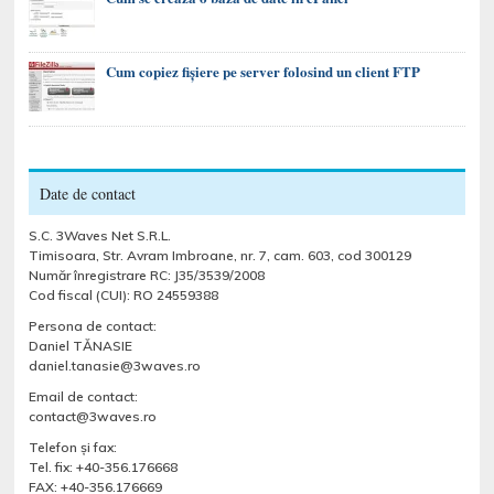
Cum copiez fișiere pe server folosind un client FTP
Date de contact
S.C. 3Waves Net S.R.L.
Timisoara, Str. Avram Imbroane, nr. 7, cam. 603, cod 300129
Număr înregistrare RC: J35/3539/2008
Cod fiscal (CUI): RO 24559388
Persona de contact:
Daniel TĂNASIE
daniel.tanasie@3waves.ro
Email de contact:
contact@3waves.ro
Telefon şi fax:
Tel. fix: +40-356.176668
FAX: +40-356.176669