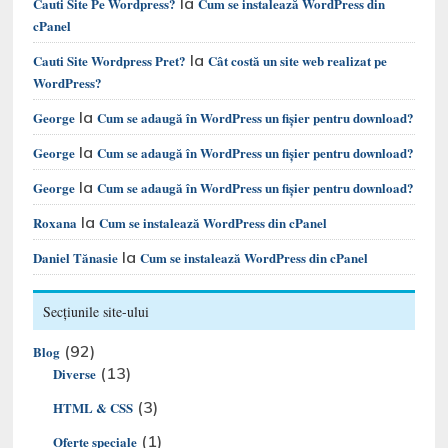
la
Cauti Site Pe Wordpress?
Cum se instalează WordPress din
cPanel
la
Cauti Site Wordpress Pret?
Cât costă un site web realizat pe
WordPress?
la
George
Cum se adaugă în WordPress un fișier pentru download?
la
George
Cum se adaugă în WordPress un fișier pentru download?
la
George
Cum se adaugă în WordPress un fișier pentru download?
la
Roxana
Cum se instalează WordPress din cPanel
la
Daniel Tănasie
Cum se instalează WordPress din cPanel
Secțiunile site-ului
(92)
Blog
(13)
Diverse
(3)
HTML & CSS
(1)
Oferte speciale