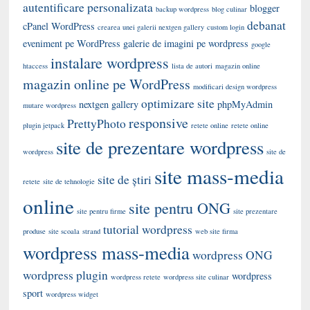
autentificare personalizata
blogger
backup wordpress
blog culinar
debanat
cPanel WordPress
crearea unei galerii nextgen gallery
custom login
eveniment pe WordPress
galerie de imagini pe wordpress
google
instalare wordpress
htaccess
lista de autori
magazin online
magazin online pe WordPress
modificari design wordpress
optimizare site
nextgen gallery
phpMyAdmin
mutare wordpress
responsive
PrettyPhoto
plugin jetpack
retete online
retete online
site de prezentare wordpress
wordpress
site de
site mass-media
site de știri
retete
site de tehnologie
online
site pentru ONG
site pentru firme
site prezentare
tutorial wordpress
produse
site scoala
strand
web site firma
wordpress mass-media
wordpress ONG
wordpress plugin
wordpress
wordpress retete
wordpress site culinar
sport
wordpress widget