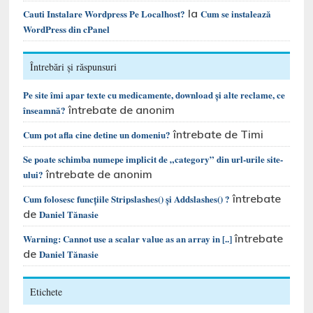
la
Cauti Instalare Wordpress Pe Localhost?
Cum se instalează
WordPress din cPanel
Întrebări și răspunsuri
Pe site îmi apar texte cu medicamente, download și alte reclame, ce
întrebate de anonim
înseamnă?
întrebate de Timi
Cum pot afla cine detine un domeniu?
Se poate schimba numepe implicit de „category” din url-urile site-
întrebate de anonim
ului?
întrebate
Cum folosesc funcțiile Stripslashes() și Addslashes() ?
de
Daniel Tănasie
întrebate
Warning: Cannot use a scalar value as an array in [..]
de
Daniel Tănasie
Etichete