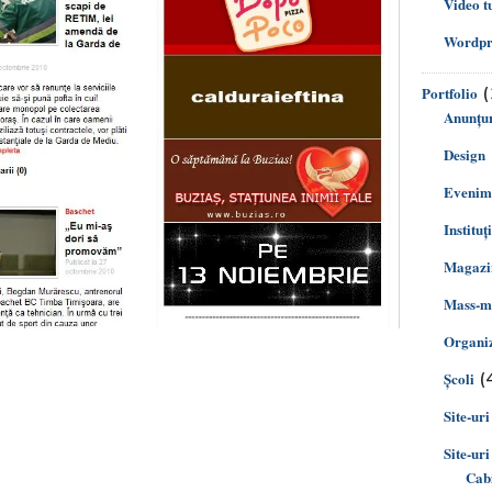
Video t
Wordpre
(
Portfolio
Anunțur
Design
Evenim
Instituț
Magazin
Mass-m
Organiz
(
Şcoli
Site-uri
Site-uri
Cabi