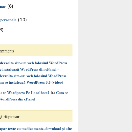
(6)
inar
(10)
i personale
8)
Comments
ezvolta site-uri web folosind WordPress
instalează WordPress din cPanel -
ezvolta site-uri web folosind WordPress
m se instalează WordPress 3.5 (video)
la
alare Wordpress Pe Localhost?
Cum se
 WordPress din cPanel
și răspunsuri
 apar texte cu medicamente, download și alte