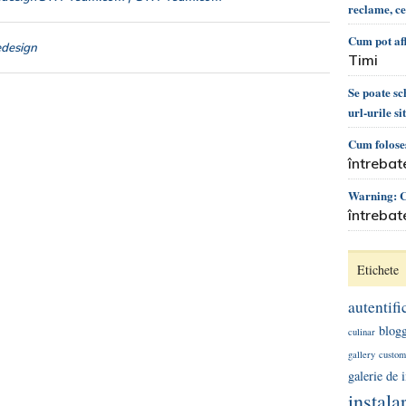
reclame, c
Cum pot af
edesign
Timi
Se poate s
url-urile si
Cum foloses
întrebat
Warning: Ca
întrebat
Etichete
autentifi
blog
culinar
gallery
custom
galerie de
instala