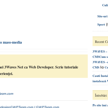
Cul
Site-ur
(
Sport
s mass-media
Recent 
3WAVES – d
CMSCum se 
3WAVES - d
ei 3Waves Net ca Web Developer. Scrie tutoriale
la
CMS
Cu
rienței.
Cauti Inst
instalează
Team.com
Întrebări 
Pe site îmi
 – redesignGWPTeam.com | GWPTeam.com