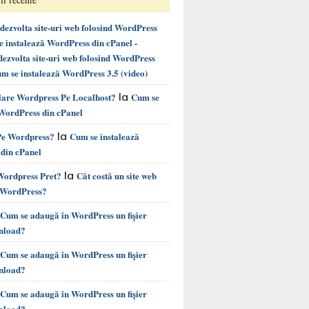
ezvolta site-uri web folosind WordPress
instalează WordPress din cPanel -
ezvolta site-uri web folosind WordPress
m se instalează WordPress 3.5 (video)
la
alare Wordpress Pe Localhost?
Cum se
 WordPress din cPanel
la
 Pe Wordpress?
Cum se instalează
din cPanel
la
 Wordpress Pret?
Cât costă un site web
e WordPress?
Cum se adaugă în WordPress un fișier
nload?
Cum se adaugă în WordPress un fișier
nload?
Cum se adaugă în WordPress un fișier
nload?