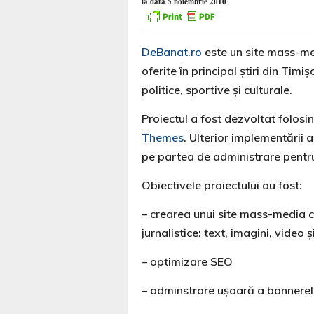
la data 5 noiembrie 2010
DeBanat.ro
este un site mass-me
oferite în principal ştiri din Tim
politice, sportive şi culturale.
Proiectul a fost dezvoltat folo
Themes
. Ulterior implementării
pe partea de administrare pentru 
Obiectivele proiectului au fost:
– crearea unui site mass-media 
jurnalistice: text, imagini, video 
– optimizare SEO
– adminstrare uşoară a bannerel