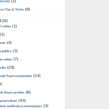
(1)
utoriale
(9)
ss Tips & Tricks
116)
(1)
i online
(1)
(4)
ente
(3)
ii publice
(7)
e online
(29)
edia
(24)
aţii Neguvernamentale
4)
(6)
 de listare produse
(43)
 pentru firme
(3)
nete medicale și stomatologice