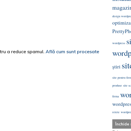
magazin
design wordpr
optimizar
PrettyPh
s
wordpress
wordp
ntru a reduce spamul.
Află cum sunt procesate
si
știri
site pentru fir
produse
site s
wor
firma
wordpre
retete
wordpres