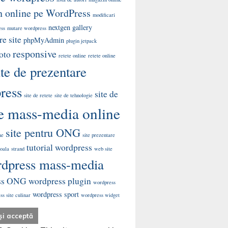
 online pe WordPress
modificari
nextgen gallery
ess
mutare wordpress
e site
phpMyAdmin
plugin jetpack
responsive
oto
retete online
retete online
ite de prezentare
ress
site de
site de retete
site de tehnologie
te mass-media online
site pentru ONG
me
site prezentare
tutorial wordpress
coala
strand
web site
dpress mass-media
ss ONG
wordpress plugin
wordpress
wordpress sport
s site culinar
wordpress widget