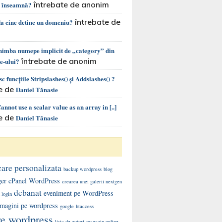
întrebate de anonim
e înseamnă?
întrebate de
la cine detine un domeniu?
chimba numepe implicit de „category” din
întrebate de anonim
te-ului?
c funcțiile Stripslashes() și Addslashes() ?
e de
Daniel Tănasie
nnot use a scalar value as an array in [..]
e de
Daniel Tănasie
care personalizata
backup wordpress
blog
ger
cPanel WordPress
crearea unei galerii nextgen
debanat
eveniment pe WordPress
 login
 imagini pe wordpress
google
htaccess
re wordpress
lista de autori
magazin online