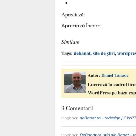
Apreciază:
Apreciază
Încarc...
Similare
Tags:
debanat
,
site de știri
,
wordpres
Autor:
Daniel Tănasie
Lucrează în cadrul firm
WordPress pe baza expe
3 Comentarii
deBanat.ro – redesign | GWP
Pingback:
DeBanat.ro, ştiri din Banat
Pingback: