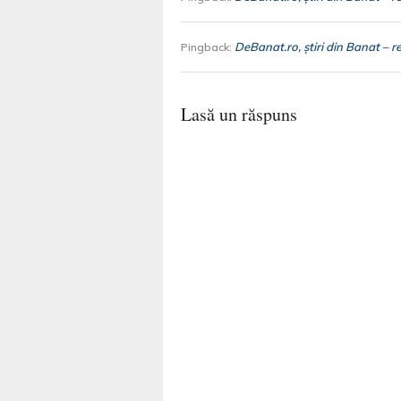
DeBanat.ro, ştiri din Banat – r
Pingback:
Lasă un răspuns