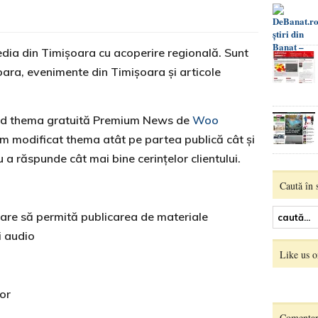
dia din Timişoara cu acoperire regională. Sunt
işoara, evenimente din Timişoara şi articole
sind thema gratuită Premium News de
Woo
 am modificat thema atât pe partea publică cât şi
a răspunde cât mai bine cerinţelor clientului.
Caută în s
care să permită publicarea de materiale
şi audio
Like us 
or
Comentari