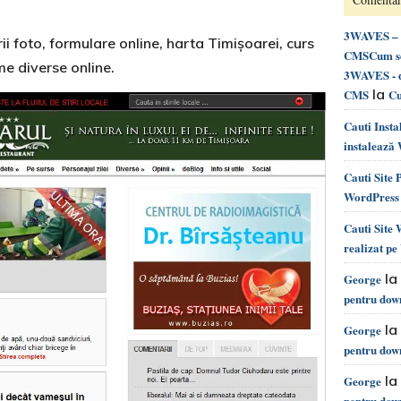
3WAVES – d
ii foto, formulare online, harta Timişoarei, curs
CMSCum se 
lme diverse online.
3WAVES - d
la
CMS
Cu
Cauti Inst
instalează
Cauti Site
WordPress 
Cauti Site
realizat p
la
George
pentru dow
la
George
pentru dow
la
George
pentru dow