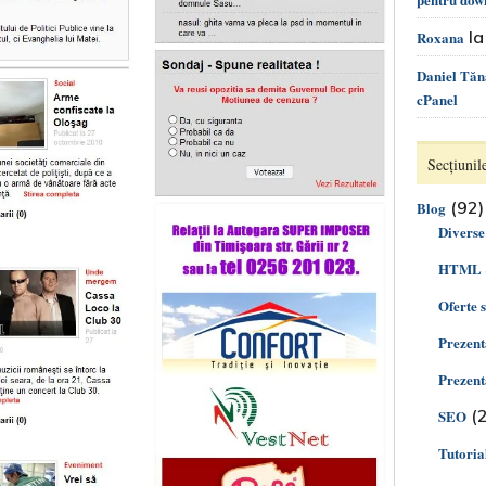
l
Roxana
Daniel Tăn
cPanel
Secțiunile
(92)
Blog
Diverse
HTML 
Oferte 
Prezent
Prezent
(2
SEO
Tutoria