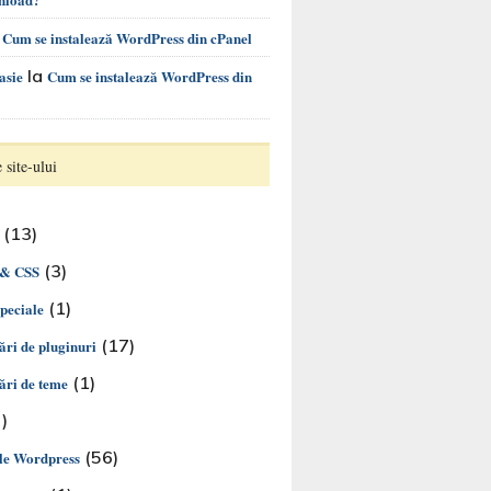
a
Cum se instalează WordPress din cPanel
la
asie
Cum se instalează WordPress din
 site-ului
(13)
(3)
& CSS
(1)
speciale
(17)
ări de pluginuri
(1)
ări de teme
)
(56)
le Wordpress