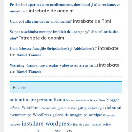
Pe site îmi apar texte cu medicamente, download și alte reclame, ce
întrebate de anonim
înseamnă?
întrebate de Timi
Cum pot afla cine detine un domeniu?
Se poate schimba numepe implicit de „category” din url-urile site-
întrebate de anonim
ului?
întrebate
Cum folosesc funcțiile Stripslashes() și Addslashes() ?
de
Daniel Tănasie
întrebate
Warning: Cannot use a scalar value as an array in [..]
de
Daniel Tănasie
Etichete
autentificare personalizata
blogger
backup wordpress
blog culinar
debanat
cPanel WordPress
crearea unei galerii nextgen gallery
custom login
eveniment pe WordPress
galerie de imagini pe wordpress
google
instalare wordpress
htaccess
lista de autori
magazin online