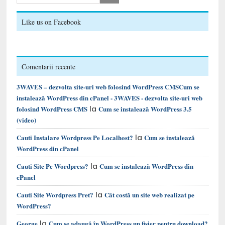
Like us on Facebook
Comentarii recente
3WAVES – dezvolta site-uri web folosind WordPress CMSCum se
instalează WordPress din cPanel - 3WAVES - dezvolta site-uri web
la
folosind WordPress CMS
Cum se instalează WordPress 3.5
(video)
la
Cauti Instalare Wordpress Pe Localhost?
Cum se instalează
WordPress din cPanel
la
Cauti Site Pe Wordpress?
Cum se instalează WordPress din
cPanel
la
Cauti Site Wordpress Pret?
Cât costă un site web realizat pe
WordPress?
la
George
Cum se adaugă în WordPress un fișier pentru download?