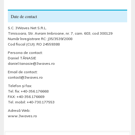
Date de contact
S.C. 3Waves Net S.R.L.
Timisoara, Str. Avram Imbroane, nr. 7, cam. 603, cod 300129
Număr înregistrare RC: J35/3539/2008
Cod fiscal (CUI): RO 24559388
Persona de contact:
Daniel TĂNASIE
daniel.tanasie@3waves.ro
Email de contact:
contact@3waves.ro
Telefon şi fax:
Tel. fix: +40-356.176668
FAX: +40-356.176669
Tel. mobil: +40-730.177553
Adresă Web:
www.3waves.ro