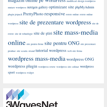
magazin online pe WordPress
modificari design wordpress
optimizare site
nextgen gallery
phpMyAdmin
mutare wordpress
responsive
PrettyPhoto
plugin jetpack
retete online
retete online
site de prezentare wordpress
wordpress
site de
site mass-media
site de știri
retete
site de tehnologie
online
site pentru ONG
site pentru firme
site prezentare
tutorial wordpress
produse
site scoala
strand
web site firma
wordpress mass-media
wordpress ONG
wordpress plugin
wordpress
wordpress retete
wordpress site culinar
sport
wordpress widget