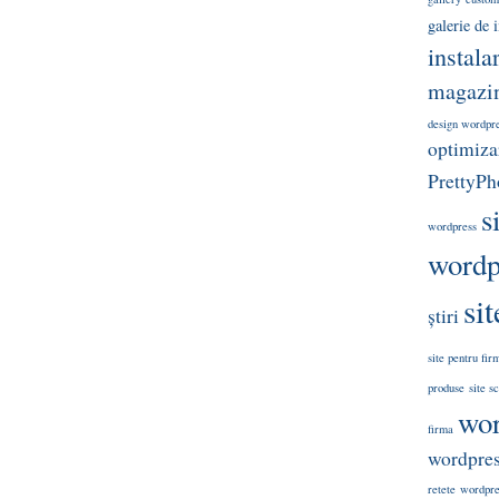
galerie de
instala
magazin
design wordpr
optimizar
PrettyPh
s
wordpress
wordp
si
știri
site pentru fir
produse
site s
wor
firma
wordpre
retete
wordpres