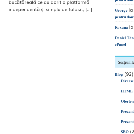
bucătăreală ce au dorit o platformă
independentă și simplu de folosit, […]
la
George
pentru dow
l
Roxana
Daniel Tăn
cPanel
Secțiunile
(92)
Blog
Diverse
HTML 
Oferte 
Prezent
Prezent
(2
SEO