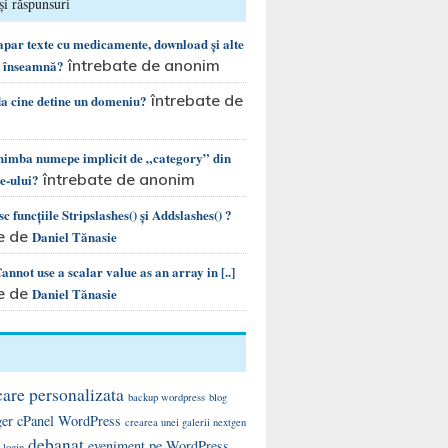
și răspunsuri
 apar texte cu medicamente, download și alte
întrebate de anonim
e înseamnă?
întrebate de
la cine detine un domeniu?
chimba numepe implicit de „category” din
întrebate de anonim
te-ului?
c funcțiile Stripslashes() și Addslashes() ?
e de
Daniel Tănasie
nnot use a scalar value as an array in [..]
e de
Daniel Tănasie
care personalizata
backup wordpress
blog
ger
cPanel WordPress
crearea unei galerii nextgen
debanat
eveniment pe WordPress
 login