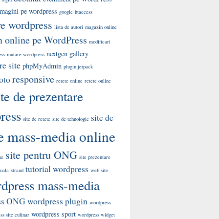
 imagini pe wordpress
google
htaccess
re wordpress
lista de autori
magazin online
 online pe WordPress
modificari
nextgen gallery
ess
mutare wordpress
e site
phpMyAdmin
plugin jetpack
responsive
oto
retete online
retete online
ite de prezentare
ress
site de
site de retete
site de tehnologie
te mass-media online
site pentru ONG
me
site prezentare
tutorial wordpress
coala
strand
web site
dpress mass-media
ss ONG
wordpress plugin
wordpress
wordpress sport
s site culinar
wordpress widget