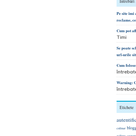
Întrebări 
Pe site îmi
reclame, c
Cum pot af
Timi
Se poate s
url-urile si
Cum foloses
întrebat
Warning: Ca
întrebat
Etichete
autentifi
blog
culinar
gallery
custom