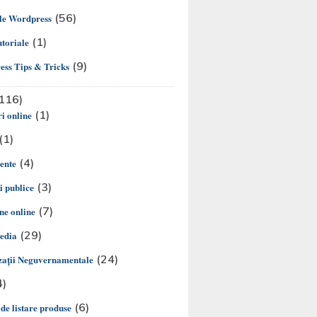
(56)
le Wordpress
(1)
utoriale
(9)
ss Tips & Tricks
116)
(1)
i online
(1)
(4)
ente
(3)
ii publice
(7)
e online
(29)
edia
(24)
aţii Neguvernamentale
4)
(6)
 de listare produse