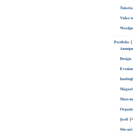
Tutoria
Video t
Wordpre
(
Portfolio
Anunțur
Design
Evenim
Instituț
Magazin
Mass-m
Organiz
(
Şcoli
Site-uri