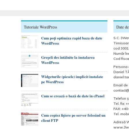
Tutoriale WordPress
Date de
Cum poți optimiza rapid baza de date
S.C. 3Wav
WordPress
Timisoara
cod 3001
Număr înr
Greșeli des întâlnite la instalarea
Cod fisca
WordPress
Persona 
Daniel T
Widgeturile (piesele) implicit instalate
daniel.t
pe WordPress
Email de 
contact
Cum se crează o bază de date în cPanel
Telefon şi
Tel. fix:
FAX: +40
Tel. mobi
Cum copiez fișiere pe server folosind un
client FTP
Adresă 
www.3wa