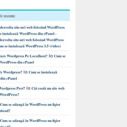
i recente
ezvolta site-uri web folosind WordPress
instalează WordPress din cPanel -
ezvolta site-uri web folosind WordPress
m se instalează WordPress 3.5 (video)
la
alare Wordpress Pe Localhost?
Cum se
 WordPress din cPanel
la
 Pe Wordpress?
Cum se instalează
din cPanel
la
 Wordpress Pret?
Cât costă un site web
e WordPress?
Cum se adaugă în WordPress un fișier
nload?
Cum se adaugă în WordPress un fișier
nload?