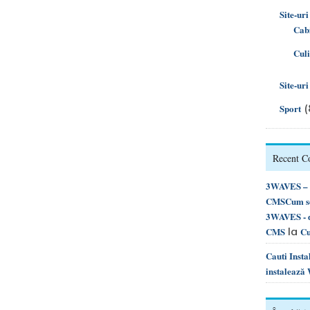
Site-uri
Cabi
Cul
Site-ur
(
Sport
Recent 
3WAVES – d
CMSCum se 
3WAVES - d
la
CMS
Cu
Cauti Inst
instalează