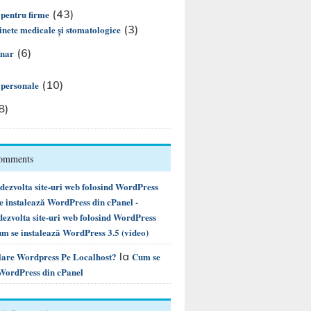
(43)
 pentru firme
(3)
nete medicale și stomatologice
(6)
inar
(10)
i personale
8)
Comments
ezvolta site-uri web folosind WordPress
instalează WordPress din cPanel -
ezvolta site-uri web folosind WordPress
m se instalează WordPress 3.5 (video)
la
alare Wordpress Pe Localhost?
Cum se
 WordPress din cPanel