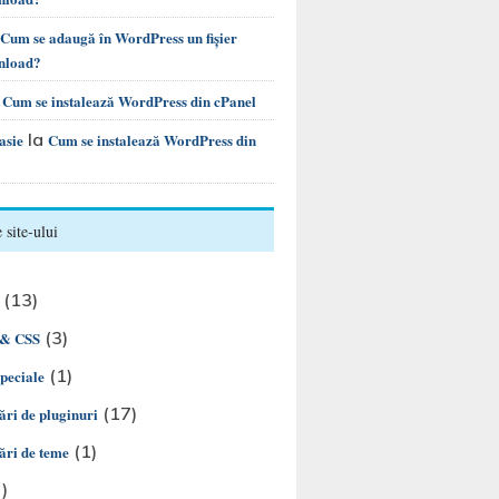
Cum se adaugă în WordPress un fișier
nload?
a
Cum se instalează WordPress din cPanel
la
asie
Cum se instalează WordPress din
 site-ului
(13)
(3)
& CSS
(1)
speciale
(17)
ări de pluginuri
(1)
ări de teme
)