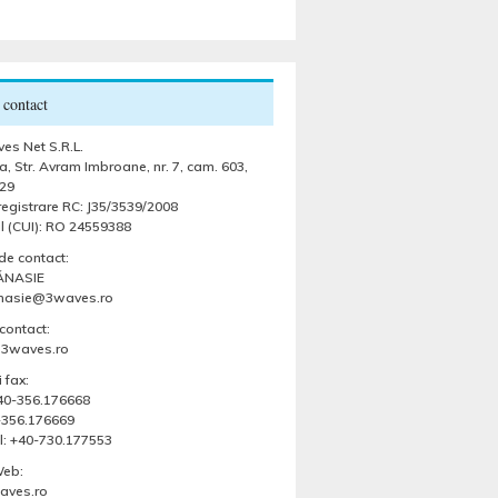
 contact
es Net S.R.L.
, Str. Avram Imbroane, nr. 7, cam. 603,
29
egistrare RC: J35/3539/2008
l (CUI): RO 24559388
de contact:
ĂNASIE
anasie@3waves.ro
contact:
@3waves.ro
 fax:
 +40-356.176668
-356.176669
l: +40-730.177553
Web:
ves.ro