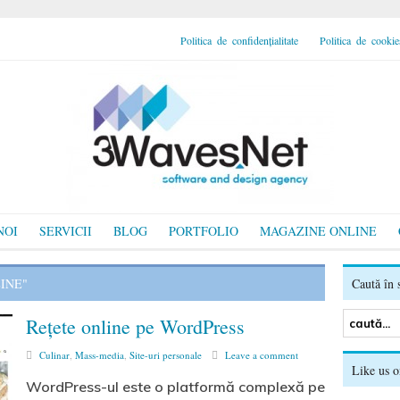
Politica de confidențialitate
Politica de cookie
NOI
SERVICII
BLOG
PORTFOLIO
MAGAZINE ONLINE
INE"
Caută în s
Rețete online pe WordPress
Culinar
,
Mass-media
,
Site-uri personale
Leave a comment
Like us 
WordPress-ul este o platformă complexă pe