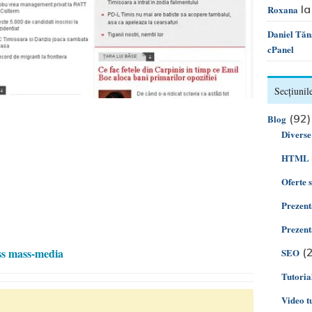
l
Roxana
Daniel Tăn
cPanel
Secțiunile
(92)
Blog
Diverse
HTML 
Oferte 
Prezent
Prezent
s mass-media
(2
SEO
Tutoria
Video t