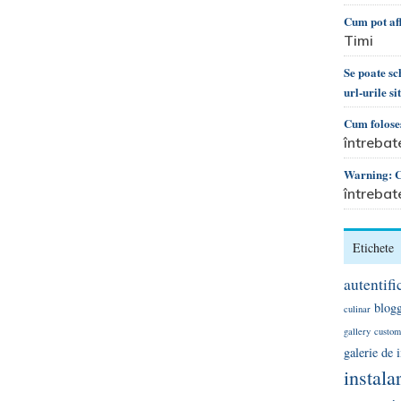
Cum pot af
Timi
Se poate s
url-urile si
Cum foloses
întrebat
Warning: Ca
întrebat
Etichete
autentifi
blog
culinar
gallery
custom
galerie de
instala