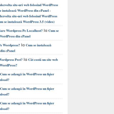
ezvolta site-uri web folosind WordPress
instalează WordPress din cPanel -
ezvolta site-uri web folosind WordPress
m se instalează WordPress 3.5 (video)
la
alare Wordpress Pe Localhost?
Cum se
 WordPress din cPanel
la
 Pe Wordpress?
Cum se instalează
din cPanel
la
 Wordpress Pret?
Cât costă un site web
e WordPress?
Cum se adaugă în WordPress un fișier
nload?
Cum se adaugă în WordPress un fișier
nload?
Cum se adaugă în WordPress un fișier
nload?