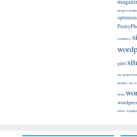
magazin
design wordpr
optimizar
PrettyPh
s
wordpress
wordp
si
știri
site pentru fir
produse
site s
wor
firma
wordpre
retete
wordpres