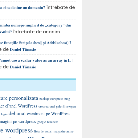
întrebate de
la cine detine un domeniu?
chimba numepe implicit de „category” din
întrebate de anonim
te-ului?
c funcțiile Stripslashes() și Addslashes() ?
e de
Daniel Tănasie
nnot use a scalar value as an array in [..]
e de
Daniel Tănasie
care personalizata
backup wordpress
blog
ger
cPanel WordPress
crearea unei galerii nextgen
debanat
eveniment pe WordPress
 login
 imagini pe wordpress
google
htaccess
re wordpress
lista de autori
magazin online