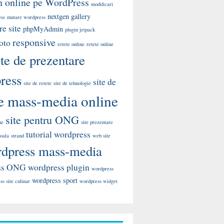
 online pe WordPress
modificari
nextgen gallery
ess
mutare wordpress
e site
phpMyAdmin
plugin jetpack
responsive
oto
retete online
retete online
ite de prezentare
ress
site de
site de retete
site de tehnologie
te mass-media online
site pentru ONG
me
site prezentare
tutorial wordpress
coala
strand
web site
dpress mass-media
ss ONG
wordpress plugin
wordpress
wordpress sport
s site culinar
wordpress widget