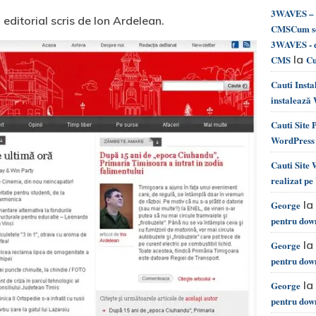
3WAVES – d
 editorial scris de Ion Ardelean.
CMSCum se 
3WAVES - d
la
CMS
Cu
Cauti Inst
instalează
Cauti Site
WordPress 
Cauti Site
realizat p
la
George
pentru dow
la
George
pentru dow
la
George
pentru dow