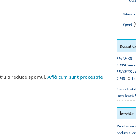
Site-ur
(
Sport
Recent 
3WAVES – d
CMSCum se 
3WAVES - d
ntru a reduce spamul.
Află cum sunt procesate
la
CMS
Cu
Cauti Inst
instalează
Întrebări 
Pe site îmi
reclame, c