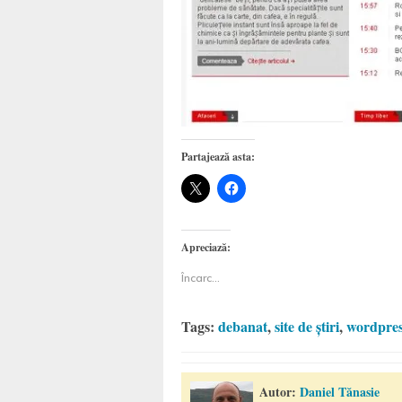
Partajează asta:
Apreciază:
Încarc...
Tags:
debanat
,
site de știri
,
wordpres
Autor:
Daniel Tănasie