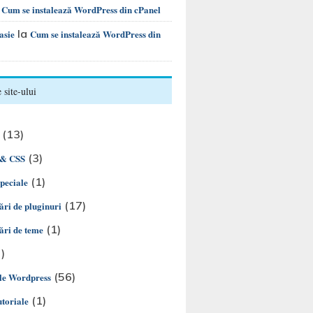
a
Cum se instalează WordPress din cPanel
la
asie
Cum se instalează WordPress din
 site-ului
(13)
(3)
& CSS
(1)
speciale
(17)
ări de pluginuri
(1)
ări de teme
)
(56)
le Wordpress
(1)
utoriale