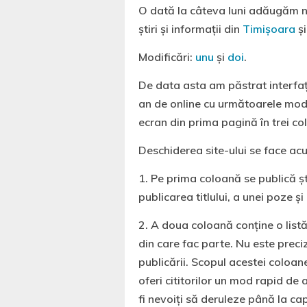
O dată la câteva luni adăugăm n
ştiri şi informaţii din
Timişoara
şi
Modificări:
unu
şi
doi
.
De data asta am păstrat interfaţ
an de online cu următoarele modif
ecran din prima pagină în trei co
Deschiderea site-ului se face ac
1. Pe prima coloană se publică şt
publicarea titlului, a unei poze şi
2. A doua coloană conţine o listă 
din care fac parte. Nu este preci
publicării. Scopul acestei coloan
oferi cititorilor un mod rapid de a
fi nevoiţi să deruleze până la cap