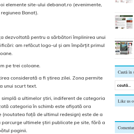
oi elemente site-ului debanat.ro (evenimente,
 regiunea Banat).
a dezvoltată pentru a sărbători împlinirea unui
icări: am refăcut logo-ul şi am împărţit primul
loane.
um pe trei coloane.
Caută în s
irea considerată a fi ştirea zilei. Zona permite
 a unui scurt text.
simplă a ultimelor ştiri, indiferent de categoria
Like us 
zată categoria în schimb este afişată ora
e (noutatea faţă de ultimul redesign) este de a
 parcurge ultimele ştiri publicate pe site, fără a
Comentari
ătul paginii.