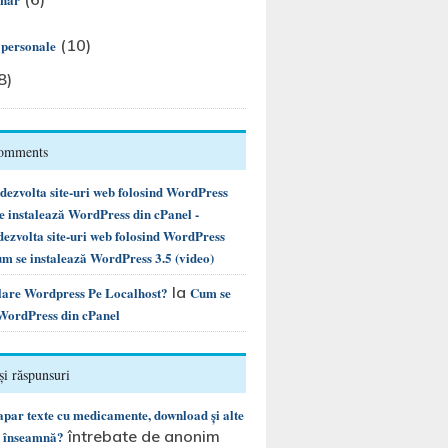
(10)
i personale
8)
Comments
ezvolta site-uri web folosind WordPress
instalează WordPress din cPanel -
ezvolta site-uri web folosind WordPress
m se instalează WordPress 3.5 (video)
la
alare Wordpress Pe Localhost?
Cum se
 WordPress din cPanel
și răspunsuri
 apar texte cu medicamente, download și alte
întrebate de anonim
e înseamnă?