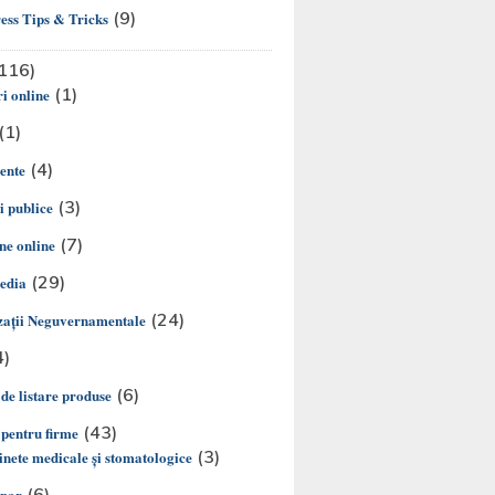
(9)
ss Tips & Tricks
116)
(1)
i online
(1)
(4)
ente
(3)
ii publice
(7)
e online
(29)
edia
(24)
aţii Neguvernamentale
4)
(6)
 de listare produse
(43)
 pentru firme
(3)
nete medicale și stomatologice
(6)
inar