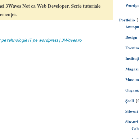
ei 3Waves Net ca Web Developer. Scrie tutoriale
Wordpre
rienței.
(
Portfolio
Anunțur
Design
t pe tehnologie IT pe wordpress | 3Waves.ro
Evenim
Instituț
Magazin
Mass-m
Organiz
(
Şcoli
Site-uri
Site-uri
Cabi
Cul