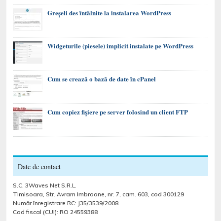
Greșeli des întâlnite la instalarea WordPress
Widgeturile (piesele) implicit instalate pe WordPress
Cum se crează o bază de date în cPanel
Cum copiez fișiere pe server folosind un client FTP
Date de contact
S.C. 3Waves Net S.R.L.
Timisoara, Str. Avram Imbroane, nr. 7, cam. 603, cod 300129
Număr înregistrare RC: J35/3539/2008
Cod fiscal (CUI): RO 24559388