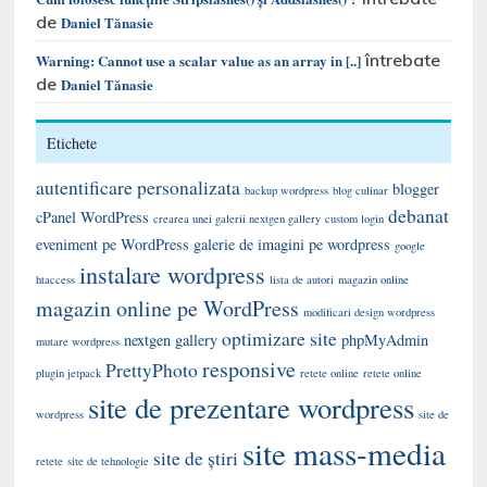
de
Daniel Tănasie
întrebate
Warning: Cannot use a scalar value as an array in [..]
de
Daniel Tănasie
Etichete
autentificare personalizata
blogger
backup wordpress
blog culinar
debanat
cPanel WordPress
crearea unei galerii nextgen gallery
custom login
eveniment pe WordPress
galerie de imagini pe wordpress
google
instalare wordpress
htaccess
lista de autori
magazin online
magazin online pe WordPress
modificari design wordpress
optimizare site
nextgen gallery
phpMyAdmin
mutare wordpress
responsive
PrettyPhoto
plugin jetpack
retete online
retete online
site de prezentare wordpress
wordpress
site de
site mass-media
site de știri
retete
site de tehnologie