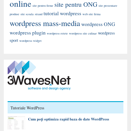
online
site pentru ONG
site pentru firme
site prezentare
tutorial wordpress
produse
site scoala
strand
web site firma
wordpress mass-media
wordpress ONG
wordpress plugin
wordpress
wordpress retete
wordpress site culinar
sport
wordpress widget
Tutoriale WordPress
Cum poți optimiza rapid baza de date WordPress