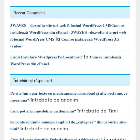
Recent Comments
3WAVES – dezvolta site-uri web folosind WordPress CMSCum se
instalează WordPress din cPanel - 3WAVES - dezvolta site-uri web
la
folosind WordPress CMS
Cum se instalează WordPress 3.5
(video)
la
Cauti Instalare Wordpress Pe Localhost?
Cum se instalează
WordPress din cPanel
Întrebări și răspunsuri
Pe site îmi apar texte cu medicamente, download și alte reclame, ce
întrebate de anonim
înseamnă?
întrebate de Timi
Cum pot afla cine detine un domeniu?
Se poate schimba numepe implicit de „category” din url-urile site-
întrebate de anonim
ului?
întrebate
Cum folosesc funcțiile Stripslashes() și Addslashes() ?