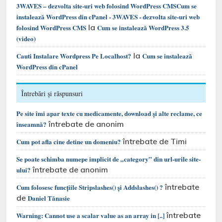
3WAVES – dezvolta site-uri web folosind WordPress CMSCum se
instalează WordPress din cPanel - 3WAVES - dezvolta site-uri web
la
folosind WordPress CMS
Cum se instalează WordPress 3.5
(video)
la
Cauti Instalare Wordpress Pe Localhost?
Cum se instalează
WordPress din cPanel
Întrebări și răspunsuri
Pe site îmi apar texte cu medicamente, download și alte reclame, ce
întrebate de anonim
înseamnă?
întrebate de Timi
Cum pot afla cine detine un domeniu?
Se poate schimba numepe implicit de „category” din url-urile site-
întrebate de anonim
ului?
întrebate
Cum folosesc funcțiile Stripslashes() și Addslashes() ?
de
Daniel Tănasie
întrebate
Warning: Cannot use a scalar value as an array in [..]