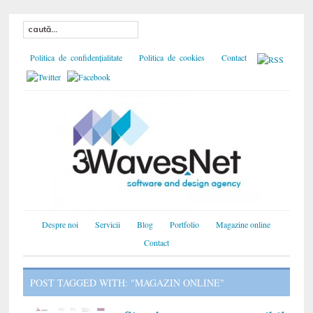
Politica de confidențialitate
Politica de cookies
Contact
Despre noi
Servicii
Blog
Portfolio
Magazine online
Contact
POST TAGGED WITH: "MAGAZIN ONLINE"