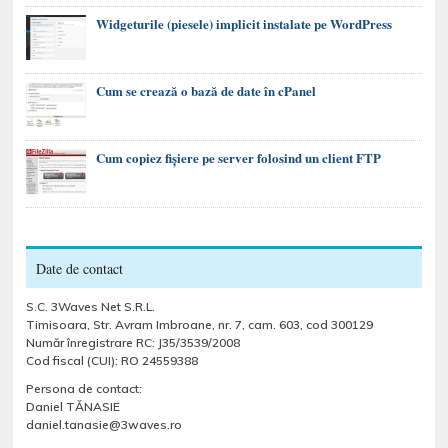
Widgeturile (piesele) implicit instalate pe WordPress
Cum se crează o bază de date în cPanel
Cum copiez fișiere pe server folosind un client FTP
Date de contact
S.C. 3Waves Net S.R.L.
Timisoara, Str. Avram Imbroane, nr. 7, cam. 603, cod 300129
Număr înregistrare RC: J35/3539/2008
Cod fiscal (CUI): RO 24559388
Persona de contact:
Daniel TĂNASIE
daniel.tanasie@3waves.ro