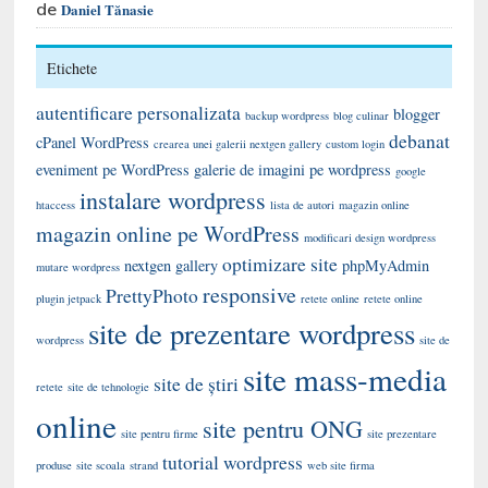
de
Daniel Tănasie
Etichete
autentificare personalizata
blogger
backup wordpress
blog culinar
debanat
cPanel WordPress
crearea unei galerii nextgen gallery
custom login
eveniment pe WordPress
galerie de imagini pe wordpress
google
instalare wordpress
htaccess
lista de autori
magazin online
magazin online pe WordPress
modificari design wordpress
optimizare site
nextgen gallery
phpMyAdmin
mutare wordpress
responsive
PrettyPhoto
plugin jetpack
retete online
retete online
site de prezentare wordpress
wordpress
site de
site mass-media
site de știri
retete
site de tehnologie
online
site pentru ONG
site pentru firme
site prezentare
tutorial wordpress
produse
site scoala
strand
web site firma