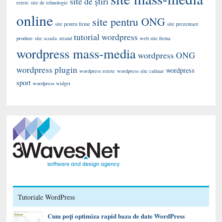
site de știri
retete
site de tehnologie
online
site pentru ONG
site pentru firme
site prezentare
tutorial wordpress
produse
site scoala
strand
web site firma
wordpress mass-media
wordpress ONG
wordpress plugin
wordpress
wordpress retete
wordpress site culinar
sport
wordpress widget
Tutoriale WordPress
Cum poți optimiza rapid baza de date WordPress