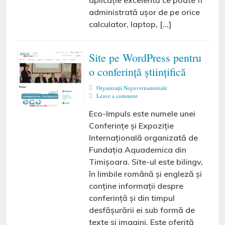
aplicație excelentă ce poate fi
administrată ușor de pe orice
calculator, laptop, […]
Site pe WordPress pentru
o conferință științifică
Organizaţii Neguvernamentale
Leave a comment
Eco-Impuls este numele unei
Conferinţe şi Expoziţie
Internaţională organizată de
Fundația Aquademica din
Timișoara. Site-ul este bilingv,
în limbile română și engleză și
conține informații despre
conferință și din timpul
desfășurării ei sub formă de
texte și imagini. Este oferită