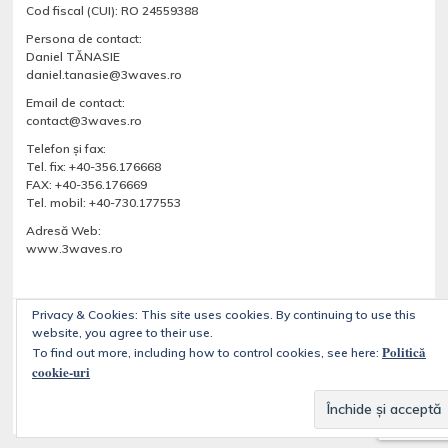
Cod fiscal (CUI): RO 24559388
Persona de contact:
Daniel TĂNASIE
daniel.tanasie@3waves.ro
Email de contact:
contact@3waves.ro
Telefon şi fax:
Tel. fix: +40-356.176668
FAX: +40-356.176669
Tel. mobil: +40-730.177553
Adresă Web:
www.3waves.ro
Privacy & Cookies: This site uses cookies. By continuing to use this
website, you agree to their use.
Despre noi
Servicii
Blog
Portfolio
Magazine online
Politică
To find out more, including how to control cookies, see here:
Contact
cookie-uri
Copyright © 2026
Designed by
WPZOOM
|
Implementat de
3waves.ro
—
3WAVES – dezvolta site-uri web folosind WordPress CMS
. All Rights Reserved.