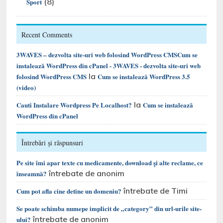
(8)
Sport
Recent Comments
3WAVES – dezvolta site-uri web folosind WordPress CMSCum se
instalează WordPress din cPanel - 3WAVES - dezvolta site-uri web
la
folosind WordPress CMS
Cum se instalează WordPress 3.5
(video)
la
Cauti Instalare Wordpress Pe Localhost?
Cum se instalează
WordPress din cPanel
Întrebări și răspunsuri
Pe site îmi apar texte cu medicamente, download și alte reclame, ce
întrebate de anonim
înseamnă?
întrebate de Timi
Cum pot afla cine detine un domeniu?
Se poate schimba numepe implicit de „category” din url-urile site-
întrebate de anonim
ului?