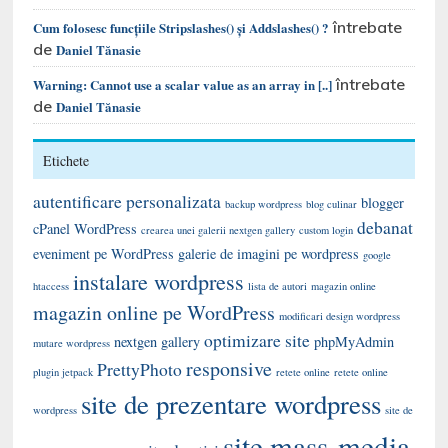
întrebate
Cum folosesc funcțiile Stripslashes() și Addslashes() ?
de
Daniel Tănasie
întrebate
Warning: Cannot use a scalar value as an array in [..]
de
Daniel Tănasie
Etichete
autentificare personalizata
blogger
backup wordpress
blog culinar
debanat
cPanel WordPress
crearea unei galerii nextgen gallery
custom login
eveniment pe WordPress
galerie de imagini pe wordpress
google
instalare wordpress
htaccess
lista de autori
magazin online
magazin online pe WordPress
modificari design wordpress
optimizare site
nextgen gallery
phpMyAdmin
mutare wordpress
responsive
PrettyPhoto
plugin jetpack
retete online
retete online
site de prezentare wordpress
wordpress
site de
site mass-media