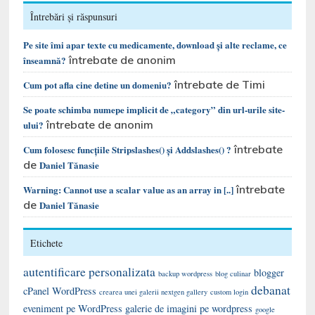
Întrebări și răspunsuri
Pe site îmi apar texte cu medicamente, download și alte reclame, ce
întrebate de anonim
înseamnă?
întrebate de Timi
Cum pot afla cine detine un domeniu?
Se poate schimba numepe implicit de „category” din url-urile site-
întrebate de anonim
ului?
întrebate
Cum folosesc funcțiile Stripslashes() și Addslashes() ?
de
Daniel Tănasie
întrebate
Warning: Cannot use a scalar value as an array in [..]
de
Daniel Tănasie
Etichete
autentificare personalizata
blogger
backup wordpress
blog culinar
debanat
cPanel WordPress
crearea unei galerii nextgen gallery
custom login
eveniment pe WordPress
galerie de imagini pe wordpress
google