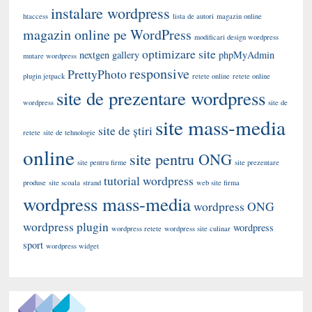
instalare wordpress
htaccess
lista de autori
magazin online
magazin online pe WordPress
modificari design wordpress
optimizare site
nextgen gallery
phpMyAdmin
mutare wordpress
responsive
PrettyPhoto
plugin jetpack
retete online
retete online
site de prezentare wordpress
wordpress
site de
site mass-media
site de știri
retete
site de tehnologie
online
site pentru ONG
site pentru firme
site prezentare
tutorial wordpress
produse
site scoala
strand
web site firma
wordpress mass-media
wordpress ONG
wordpress plugin
wordpress
wordpress retete
wordpress site culinar
sport
wordpress widget