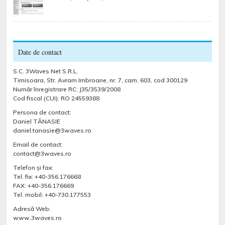
Date de contact
S.C. 3Waves Net S.R.L.
Timisoara, Str. Avram Imbroane, nr. 7, cam. 603, cod 300129
Număr înregistrare RC: J35/3539/2008
Cod fiscal (CUI): RO 24559388
Persona de contact:
Daniel TĂNASIE
daniel.tanasie@3waves.ro
Email de contact:
contact@3waves.ro
Telefon şi fax:
Tel. fix: +40-356.176668
FAX: +40-356.176669
Tel. mobil: +40-730.177553
Adresă Web:
www.3waves.ro