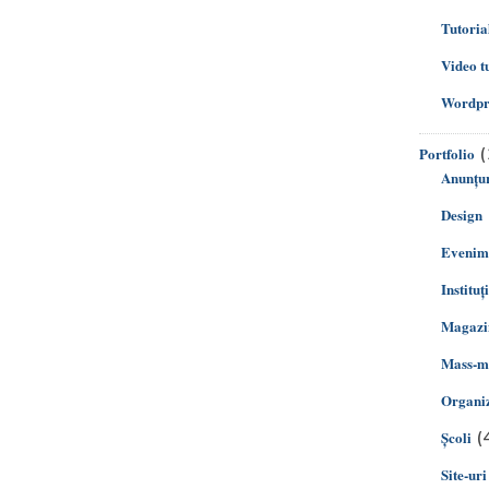
Tutoria
Video t
Wordpre
(
Portfolio
Anunțur
Design
Evenim
Instituț
Magazin
Mass-m
Organiz
(
Şcoli
Site-uri