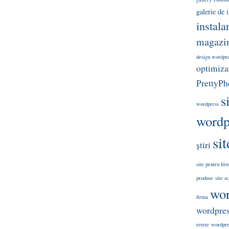
galerie de
instala
magazin
design wordpr
optimizar
PrettyPh
s
wordpress
wordp
si
știri
site pentru fir
produse
site s
wor
firma
wordpre
retete
wordpres