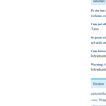
Întrebări 
Pe site îmi
reclame, c
Cum pot af
Timi
Se poate s
url-urile si
Cum foloses
întrebat
Warning: Ca
întrebat
Etichete
autentifi
blog
culinar
gallery
custom