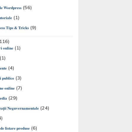
(56)
le Wordpress
(1)
utoriale
(9)
ss Tips & Tricks
116)
(1)
i online
(1)
(4)
ente
(3)
ii publice
(7)
e online
(29)
edia
(24)
aţii Neguvernamentale
4)
(6)
 de listare produse