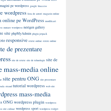
 imagini pe wordpress
google
htaccess
re wordpress
lista de autori
magazin online
 online pe WordPress
modificari
nextgen gallery
ess
mutare wordpress
e site
phpMyAdmin
plugin jetpack
responsive
oto
retete online
retete online
ite de prezentare
ress
site de
site de retete
site de tehnologie
te mass-media online
site pentru ONG
me
site prezentare
tutorial wordpress
coala
strand
web site
dpress mass-media
ss ONG
wordpress plugin
wordpress
wordpress sport
s site culinar
wordpress widget