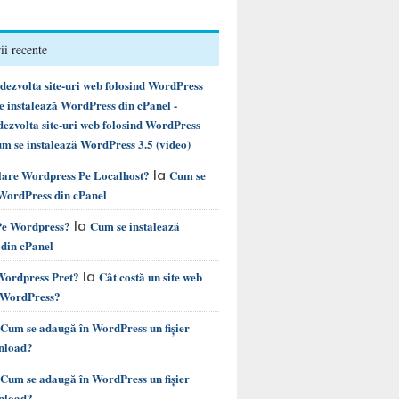
i recente
ezvolta site-uri web folosind WordPress
instalează WordPress din cPanel -
ezvolta site-uri web folosind WordPress
m se instalează WordPress 3.5 (video)
la
alare Wordpress Pe Localhost?
Cum se
 WordPress din cPanel
la
 Pe Wordpress?
Cum se instalează
din cPanel
la
 Wordpress Pret?
Cât costă un site web
e WordPress?
Cum se adaugă în WordPress un fișier
nload?
Cum se adaugă în WordPress un fișier
nload?