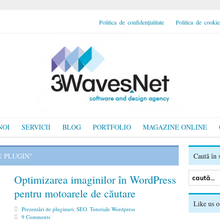
Politica de confidențialitate
Politica de cookie
NOI
SERVICII
BLOG
PORTFOLIO
MAGAZINE ONLINE
E PLUGIN"
Caută în s
Optimizarea imaginilor în WordPress
pentru motoarele de căutare
Like us 
Prezentări de pluginuri
,
SEO
,
Tutoriale Wordpress
9 Comments