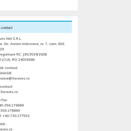
 contact
es Net S.R.L.
, Str. Avram Imbroane, nr. 7, cam. 603,
29
egistrare RC: J35/3539/2008
l (CUI): RO 24559388
de contact:
ĂNASIE
anasie@3waves.ro
contact:
@3waves.ro
 fax:
 +40-356.176668
-356.176669
l: +40-730.177553
Web:
ves.ro