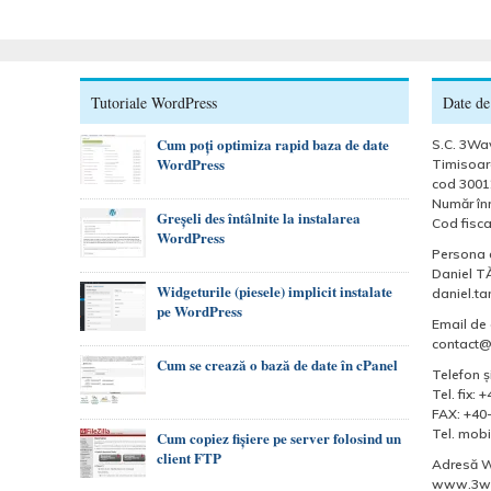
Tutoriale WordPress
Date de
Cum poți optimiza rapid baza de date
S.C. 3Wav
WordPress
Timisoara
cod 3001
Număr înr
Greșeli des întâlnite la instalarea
Cod fisca
WordPress
Persona 
Daniel T
Widgeturile (piesele) implicit instalate
daniel.t
pe WordPress
Email de 
contact
Cum se crează o bază de date în cPanel
Telefon şi
Tel. fix:
FAX: +40
Tel. mobi
Cum copiez fișiere pe server folosind un
client FTP
Adresă 
www.3wa