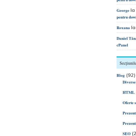
la
George
pentru dow
l
Roxana
Daniel Tăn
cPanel
Secțiunile
(92)
Blog
Diverse
HTML 
Oferte 
Prezent
Prezent
(2
SEO