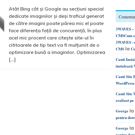
Atât Bing cât și Google au secțiuni special
dedicate imaginilor și deși traficul generat
Comentari
de către imagini poate părea mic el poate
3WAVES – d
face diferența față de concurență, în plus
CMSCum se 
acel mic procent care citește site-ul în
3WAVES - d
cititoarele de tip text va fi mulțumit de o
la
CMS
Cu
optimizare bună a imaginilor. Optimizarea
[…]
Cauti Inst
instalează
Cauti Site
WordPress 
Cauti Site
realizat p
la
George
pentru dow
la
George
pentru dow