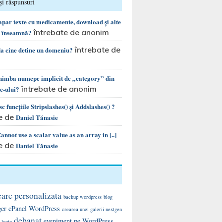
și răspunsuri
 apar texte cu medicamente, download și alte
întrebate de anonim
e înseamnă?
întrebate de
la cine detine un domeniu?
chimba numepe implicit de „category” din
întrebate de anonim
te-ului?
c funcțiile Stripslashes() și Addslashes() ?
e de
Daniel Tănasie
nnot use a scalar value as an array in [..]
e de
Daniel Tănasie
care personalizata
backup wordpress
blog
ger
cPanel WordPress
crearea unei galerii nextgen
debanat
eveniment pe WordPress
 login