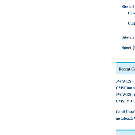
Site-uri
Cabi
Cul
Site-ur
(
Sport
Recent 
3WAVES – d
CMSCum se 
3WAVES - d
la
CMS
Cu
Cauti Inst
instalează