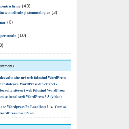
(43)
 pentru firme
(3)
nete medicale și stomatologice
(6)
inar
(10)
i personale
8)
Comments
ezvolta site-uri web folosind WordPress
instalează WordPress din cPanel -
ezvolta site-uri web folosind WordPress
m se instalează WordPress 3.5 (video)
la
alare Wordpress Pe Localhost?
Cum se
 WordPress din cPanel