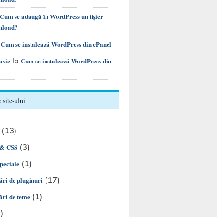
Cum se adaugă în WordPress un fișier
nload?
a
Cum se instalează WordPress din cPanel
la
asie
Cum se instalează WordPress din
 site-ului
(13)
(3)
& CSS
(1)
speciale
(17)
ări de pluginuri
(1)
ări de teme
)