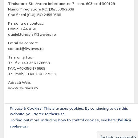
Timisoara, Str. Avram Imbroane, nr. 7, cam. 603, cod 300129
Număr înregistrare RC: J35/3539/2008
Cod fiscal (CUI): RO 24559388
Persona de contact:
Daniel TĂNASIE
daniel.tanasie@3waves.ro
Email de contact:
contact@3waves.ro
Telefon şi fax:
Tel. fix: +40-356.176668
FAX: +40-356.176669
Tel. mobil: +40-730.177553
Adresă Web:
www.3waves.ro
Privacy & Cookies: This site uses cookies. By continuing to use this
website, you agree to their use.
Despre noi
Servicii
Blog
Portfolio
Magazine online
Politică
To find out more, including how to control cookies, see here:
Contact
cookie-uri
Copyright © 2026
Designed by
WPZOOM
|
Implementat de
3waves.ro
—
3WAVES – dezvolta site-uri web folosind WordPress CMS
. All Rights Reserved.