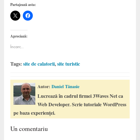
Partajează asta:
Apreciază:
Încarc...
Tags:
site de calatorii
,
site turistic
Autor:
Daniel Tănasie
Lucrează în cadrul firmei 3Waves Net ca
Web Developer. Scrie tutoriale WordPress
pe baza experienței.
Un comentariu