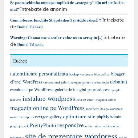
Se poate schimba numepe implicit de „category” din url-urile site-
întrebate de anonim
ului?
întrebate
Cum folosesc funcțiile Stripslashes() și Addslashes() ?
de
Daniel Tănasie
întrebate
Warning: Cannot use a scalar value as an array in [..]
de
Daniel Tănasie
Etichete
autentificare personalizata
blogger
backup wordpress
blog culinar
debanat
cPanel WordPress
crearea unei galerii nextgen gallery
custom login
eveniment pe WordPress
galerie de imagini pe wordpress
google
instalare wordpress
htaccess
lista de autori
magazin online
magazin online pe WordPress
modificari design wordpress
optimizare site
nextgen gallery
phpMyAdmin
mutare wordpress
responsive
PrettyPhoto
plugin jetpack
retete online
retete online
site de prezentare wordpress
wordpress
site de