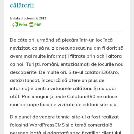
călătorii
la data 3 octombrie 2012
De câte ori, urmând să plecăm într-un loc încă
nevizitat, ca să nu zic necunoscut, nu am fi dorit să
avem mai multe informații filtrate prin ochii altora
ca noi. Turiști, români, entuziasmați de locurile nou
descoperite. De multe ori. Site-ul calatorii360.ro,
astăzi lansat, încearcă să ofere un plus de
informație pentru viitoarele călătorii. Și nu doar
atât! Prin imagini și texte Calatorii360 ne aduce
mai aproape locurile vizitate de editorii site-ului.
Din punct de vedere tehnic, site-ul a fost realizat
folosind WordPressCMS și o temă comercială
personalizată și adaptată specificațiilor clientului.