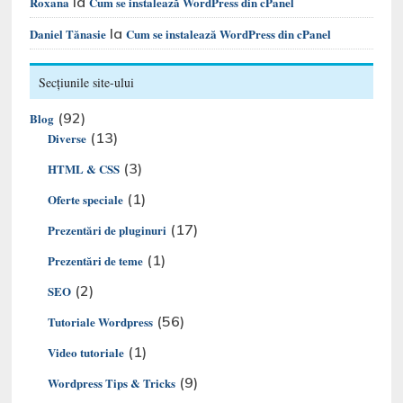
la
Roxana
Cum se instalează WordPress din cPanel
la
Daniel Tănasie
Cum se instalează WordPress din cPanel
Secțiunile site-ului
(92)
Blog
(13)
Diverse
(3)
HTML & CSS
(1)
Oferte speciale
(17)
Prezentări de pluginuri
(1)
Prezentări de teme
(2)
SEO
(56)
Tutoriale Wordpress
(1)
Video tutoriale
(9)
Wordpress Tips & Tricks