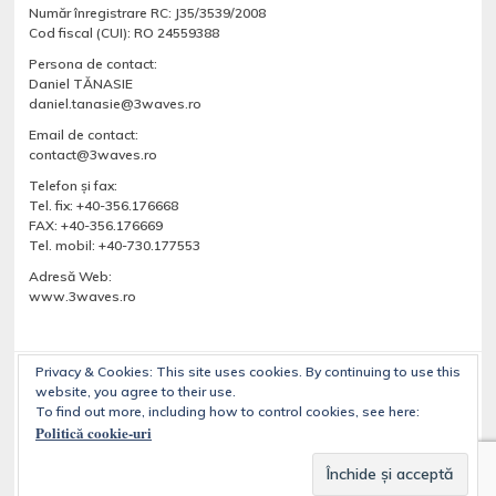
Număr înregistrare RC: J35/3539/2008
Cod fiscal (CUI): RO 24559388
Persona de contact:
Daniel TĂNASIE
daniel.tanasie@3waves.ro
Email de contact:
contact@3waves.ro
Telefon şi fax:
Tel. fix: +40-356.176668
FAX: +40-356.176669
Tel. mobil: +40-730.177553
Adresă Web:
www.3waves.ro
Privacy & Cookies: This site uses cookies. By continuing to use this
website, you agree to their use.
Despre noi
Servicii
Blog
Portfolio
Magazine online
To find out more, including how to control cookies, see here:
Contact
Politică cookie-uri
Copyright © 2026
Designed by
WPZOOM
|
Implementat de
3waves.ro
—
3WAVES – dezvolta site-uri web folosind WordPress CMS
. All Rights Reserved.