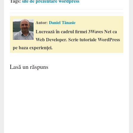
Tags:
site de prezentare wordpress
Autor:
Daniel Tănasie
Lucrează în cadrul firmei 3Waves Net ca
Web Developer. Scrie tutoriale WordPress
pe baza experienței.
Lasă un răspuns