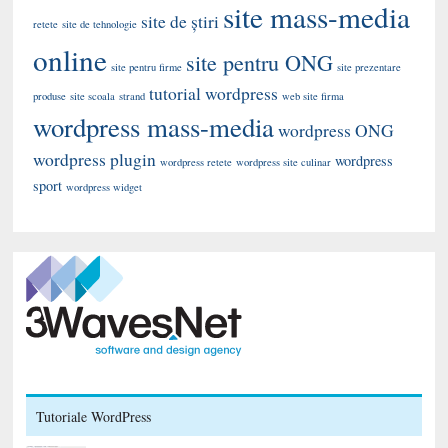
site mass-media
site de știri
retete
site de tehnologie
online
site pentru ONG
site pentru firme
site prezentare
tutorial wordpress
produse
site scoala
strand
web site firma
wordpress mass-media
wordpress ONG
wordpress plugin
wordpress
wordpress retete
wordpress site culinar
sport
wordpress widget
Tutoriale WordPress