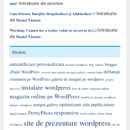
întrebate de anonim
ului?
întrebate
Cum folosesc funcțiile Stripslashes() și Addslashes() ?
de
Daniel Tănasie
întrebate
Warning: Cannot use a scalar value as an array in [..]
de
Daniel Tănasie
Etichete
autentificare personalizata
blogger
backup wordpress
blog culinar
debanat
cPanel WordPress
crearea unei galerii nextgen gallery
custom login
eveniment pe WordPress
galerie de imagini pe wordpress
google
instalare wordpress
htaccess
lista de autori
magazin online
magazin online pe WordPress
modificari design wordpress
optimizare site
nextgen gallery
phpMyAdmin
mutare wordpress
responsive
PrettyPhoto
plugin jetpack
retete online
retete online
site de prezentare wordpress
wordpress
site de