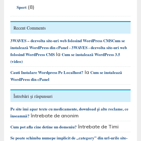
(8)
Sport
Recent Comments
3WAVES – dezvolta site-uri web folosind WordPress CMSCum se
instalează WordPress din cPanel - 3WAVES - dezvolta site-uri web
la
folosind WordPress CMS
Cum se instalează WordPress 3.5
(video)
la
Cauti Instalare Wordpress Pe Localhost?
Cum se instalează
WordPress din cPanel
Întrebări și răspunsuri
Pe site îmi apar texte cu medicamente, download și alte reclame, ce
întrebate de anonim
înseamnă?
întrebate de Timi
Cum pot afla cine detine un domeniu?
Se poate schimba numepe implicit de „category” din url-urile site-