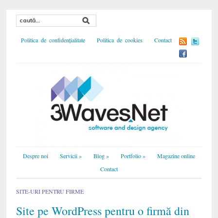
Politica de confidențialitate
Politica de cookies
Contact
Despre noi
Servicii
»
Blog
»
Portfolio
»
Magazine online
Contact
SITE-URI PENTRU FIRME
Site pe WordPress pentru o firmă din