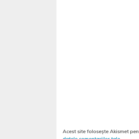
Acest site folosește Akismet pe
datele comentariilor tale
.