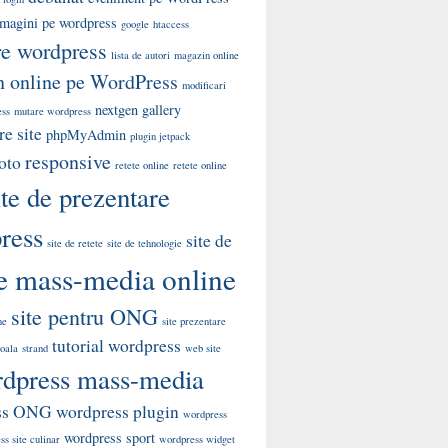
 imagini pe wordpress
google
htaccess
re wordpress
lista de autori
magazin online
 online pe WordPress
modificari
nextgen gallery
ess
mutare wordpress
e site
phpMyAdmin
plugin jetpack
responsive
oto
retete online
retete online
ite de prezentare
ress
site de
site de retete
site de tehnologie
te mass-media online
site pentru ONG
me
site prezentare
tutorial wordpress
coala
strand
web site
dpress mass-media
ss ONG
wordpress plugin
wordpress
wordpress sport
s site culinar
wordpress widget