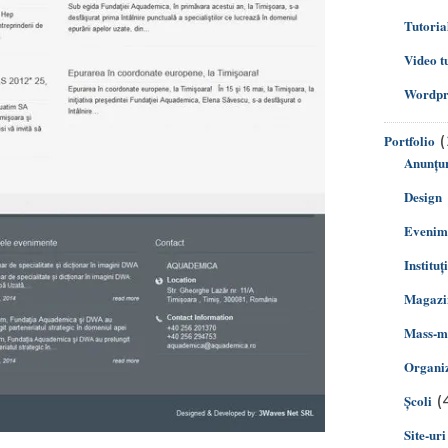
Tutoria
Video t
Wordpre
(
Portfolio
Anunțur
Design
Evenim
Instituț
Magazin
Mass-m
Organiz
(
Şcoli
Site-uri