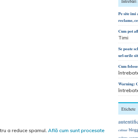
Întrebări 
Pe site îmi
reclame, c
Cum pot af
Timi
Se poate s
url-urile si
Cum foloses
întrebat
Warning: Ca
întrebat
Etichete
autentifi
blog
ntru a reduce spamul.
Află cum sunt procesate
culinar
gallery
custom