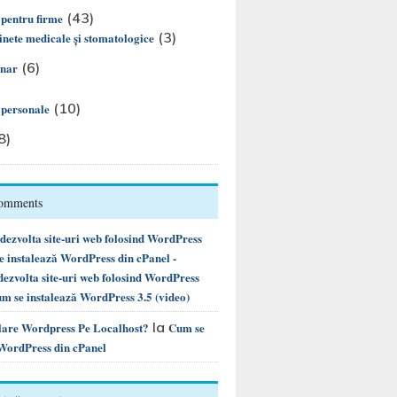
(43)
 pentru firme
(3)
nete medicale și stomatologice
(6)
inar
(10)
i personale
8)
Comments
ezvolta site-uri web folosind WordPress
instalează WordPress din cPanel -
ezvolta site-uri web folosind WordPress
m se instalează WordPress 3.5 (video)
la
alare Wordpress Pe Localhost?
Cum se
 WordPress din cPanel