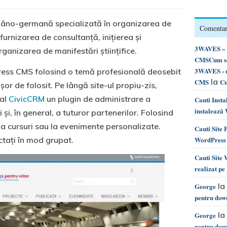
mâno-germană specializată în organizarea de
Comentari
furnizarea de consultanţă, iniţierea şi
3WAVES – d
ganizarea de manifestări ştiinţifice.
CMSCum se 
3WAVES - d
ress CMS folosind o temă profesională deosebit
la
CMS
Cu
ușor de folosit. Pe lângă site-ul propiu-zis,
ial
CivicCRM
un plugin de administrare a
Cauti Inst
instalează
 și, în general, a tuturor partenerilor. Folosind
 la cursuri sau la evenimente personalizate.
Cauti Site
actați în mod grupat.
WordPress 
Cauti Site
realizat p
la
George
pentru dow
la
George
pentru dow