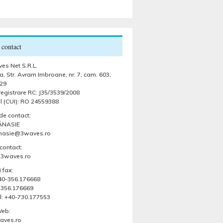
 contact
es Net S.R.L.
, Str. Avram Imbroane, nr. 7, cam. 603,
29
egistrare RC: J35/3539/2008
l (CUI): RO 24559388
de contact:
ĂNASIE
anasie@3waves.ro
contact:
@3waves.ro
 fax:
 +40-356.176668
-356.176669
l: +40-730.177553
Web:
ves.ro