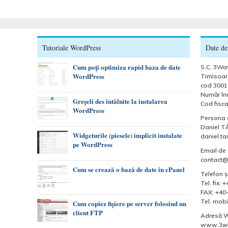
Tutoriale WordPress
Date de
Cum poți optimiza rapid baza de date
S.C. 3Wav
WordPress
Timisoara
cod 3001
Număr înr
Greșeli des întâlnite la instalarea
Cod fisca
WordPress
Persona 
Daniel T
Widgeturile (piesele) implicit instalate
daniel.t
pe WordPress
Email de 
contact
Cum se crează o bază de date în cPanel
Telefon şi
Tel. fix:
FAX: +40
Tel. mobi
Cum copiez fișiere pe server folosind un
client FTP
Adresă 
www.3wa