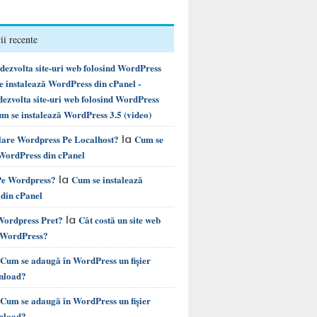
i recente
ezvolta site-uri web folosind WordPress
instalează WordPress din cPanel -
ezvolta site-uri web folosind WordPress
m se instalează WordPress 3.5 (video)
la
alare Wordpress Pe Localhost?
Cum se
 WordPress din cPanel
la
 Pe Wordpress?
Cum se instalează
din cPanel
la
 Wordpress Pret?
Cât costă un site web
e WordPress?
Cum se adaugă în WordPress un fișier
nload?
Cum se adaugă în WordPress un fișier
nload?