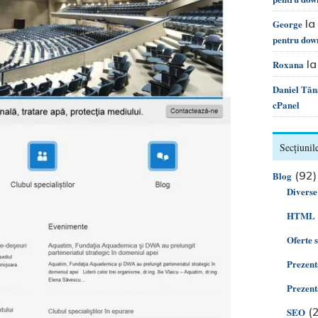
la
George
pentru dow
l
Roxana
Daniel Tăn
cPanel
Secțiunile
(92)
Blog
Diverse
HTML 
Oferte 
Prezent
Prezent
(2
SEO