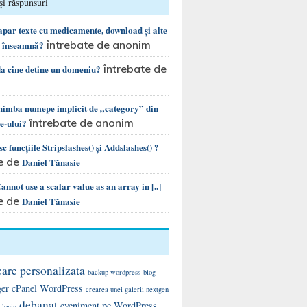
și răspunsuri
 apar texte cu medicamente, download și alte
întrebate de anonim
e înseamnă?
întrebate de
la cine detine un domeniu?
chimba numepe implicit de „category” din
întrebate de anonim
te-ului?
c funcțiile Stripslashes() și Addslashes() ?
e de
Daniel Tănasie
nnot use a scalar value as an array in [..]
e de
Daniel Tănasie
care personalizata
backup wordpress
blog
ger
cPanel WordPress
crearea unei galerii nextgen
debanat
eveniment pe WordPress
 login