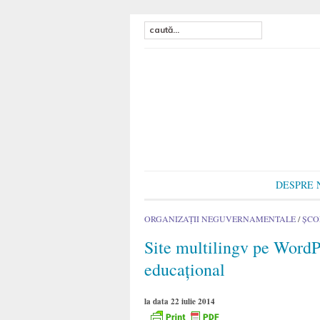
DESPRE 
ORGANIZAŢII NEGUVERNAMENTALE
/
ŞCO
Site multilingv pe WordPr
educațional
la data 22 iulie 2014