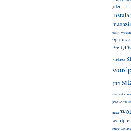
galerie de
instala
magazin
design wordpr
optimizar
PrettyPh
s
wordpress
wordp
si
știri
site pentru fir
produse
site s
wor
firma
wordpre
retete
wordpres