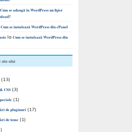
Cum se adaugă în WordPress un fișier
nload?
a
Cum se instalează WordPress din cPanel
la
asie
Cum se instalează WordPress din
 site-ului
(13)
(3)
& CSS
(1)
speciale
(17)
ări de pluginuri
(1)
ări de teme
)