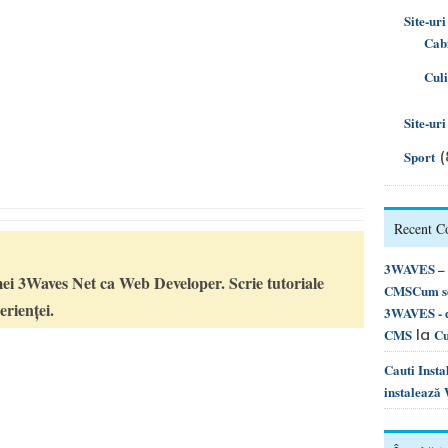
Site-uri
Cabi
Cul
Site-ur
(
Sport
Recent 
3WAVES – d
ei 3Waves Net ca Web Developer. Scrie tutoriale
CMSCum se 
rienței.
3WAVES - d
la
CMS
Cu
Cauti Inst
instalează