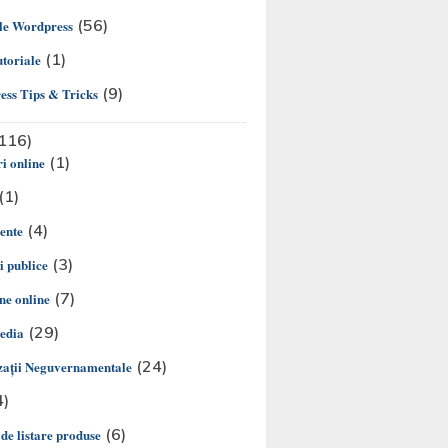
(56)
le Wordpress
(1)
utoriale
(9)
ss Tips & Tricks
116)
(1)
i online
(1)
(4)
ente
(3)
ii publice
(7)
e online
(29)
edia
(24)
aţii Neguvernamentale
4)
(6)
 de listare produse