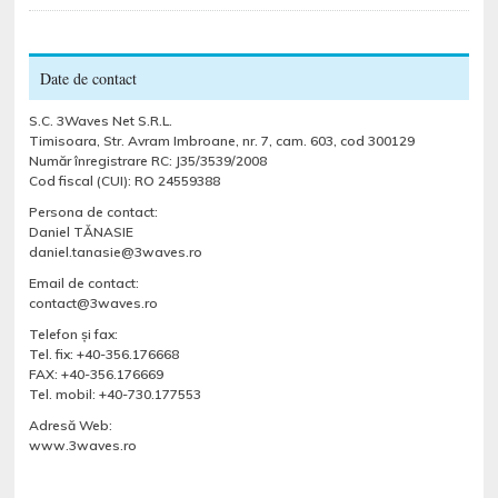
Date de contact
S.C. 3Waves Net S.R.L.
Timisoara, Str. Avram Imbroane, nr. 7, cam. 603, cod 300129
Număr înregistrare RC: J35/3539/2008
Cod fiscal (CUI): RO 24559388
Persona de contact:
Daniel TĂNASIE
daniel.tanasie@3waves.ro
Email de contact:
contact@3waves.ro
Telefon şi fax:
Tel. fix: +40-356.176668
FAX: +40-356.176669
Tel. mobil: +40-730.177553
Adresă Web:
www.3waves.ro