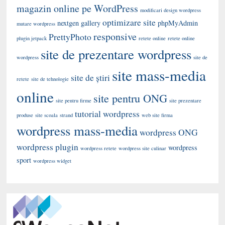
magazin online pe WordPress
modificari design wordpress
optimizare site
nextgen gallery
phpMyAdmin
mutare wordpress
responsive
PrettyPhoto
plugin jetpack
retete online
retete online
site de prezentare wordpress
wordpress
site de
site mass-media
site de știri
retete
site de tehnologie
online
site pentru ONG
site pentru firme
site prezentare
tutorial wordpress
produse
site scoala
strand
web site firma
wordpress mass-media
wordpress ONG
wordpress plugin
wordpress
wordpress retete
wordpress site culinar
sport
wordpress widget