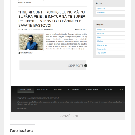
AmAflat.ro
Partajează asta: