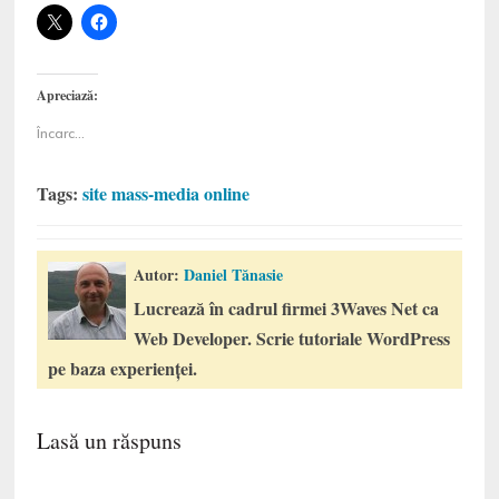
Apreciază:
Încarc...
Tags:
site mass-media online
Autor:
Daniel Tănasie
Lucrează în cadrul firmei 3Waves Net ca
Web Developer. Scrie tutoriale WordPress
pe baza experienței.
Lasă un răspuns