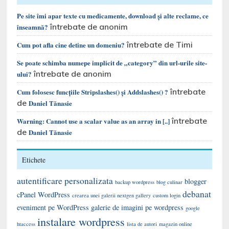
Pe site îmi apar texte cu medicamente, download și alte reclame, ce
întrebate de anonim
înseamnă?
întrebate de Timi
Cum pot afla cine detine un domeniu?
Se poate schimba numepe implicit de „category” din url-urile site-
întrebate de anonim
ului?
întrebate
Cum folosesc funcțiile Stripslashes() și Addslashes() ?
de
Daniel Tănasie
întrebate
Warning: Cannot use a scalar value as an array in [..]
de
Daniel Tănasie
Etichete
autentificare personalizata
blogger
backup wordpress
blog culinar
debanat
cPanel WordPress
crearea unei galerii nextgen gallery
custom login
eveniment pe WordPress
galerie de imagini pe wordpress
google
instalare wordpress
htaccess
lista de autori
magazin online