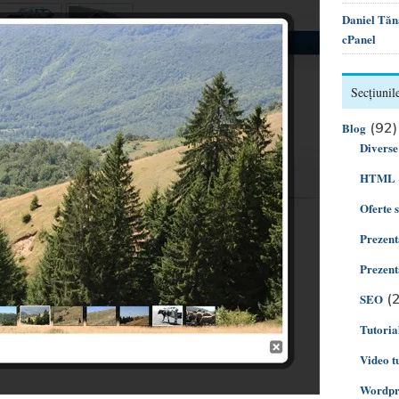
Daniel Tăn
cPanel
Secțiunile
(92)
Blog
Diverse
HTML 
Oferte 
Prezent
Prezent
(2
SEO
Tutoria
Video t
Wordpre