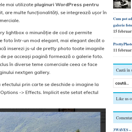
ele mai utilizate
pluginuri WordPress pentru
it, are multe funcționalități, se integrează ușor în
Cum pot adu
merciale.
galerie fot
15 februar
ry lightbox o minunăție de cod ce permite
ie foto într-un mod elegant, mai elegant decât o
PrettyPhot
că inserezi js-ul de pretty photo toate imagnile
11 februar
e de pe acceași pagină formează o galerie foto.
nclus în diverse teme comerciale ceea ce face
Caută în s
uginului nextgen gallery.
efectului prin carte se deschide o imagine la
 Options -> Effects. Implicit este setat efectul
Like us 
Comentari
3WAVES – d