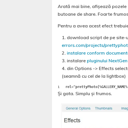
Arată mai bine, afișează pozele d
butoane de share. Foarte frumos
Pentru a avea acest efect trebuie
download script de pe site-
errors.com/projects/prettyphot
instalare conform documenta
instalare
pluginului NextGen
din Options -> Effects selec
(seamnă cu cel de la lightbox)
1
rel="prettyPhoto[%GALLERY_NAME%
Și gata. Simplu și frumos.