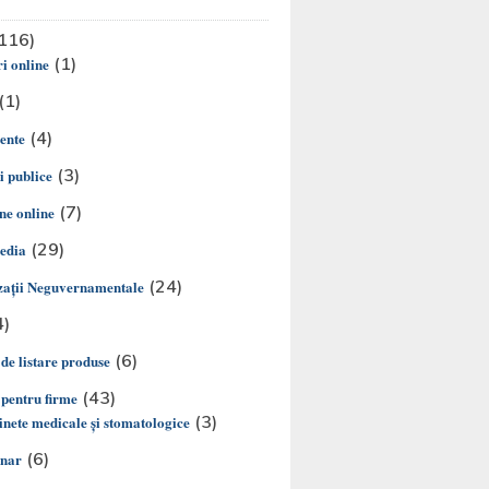
116)
(1)
i online
(1)
(4)
ente
(3)
ii publice
(7)
e online
(29)
edia
(24)
aţii Neguvernamentale
4)
(6)
 de listare produse
(43)
 pentru firme
(3)
nete medicale și stomatologice
(6)
inar