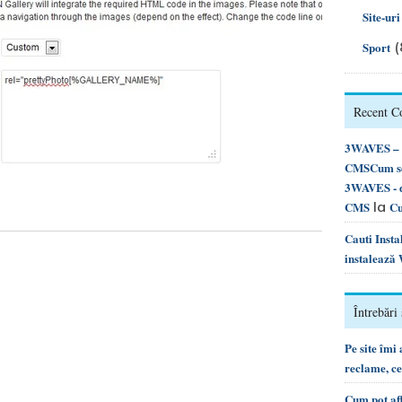
Site-ur
(
Sport
Recent 
3WAVES – d
CMSCum se 
3WAVES - d
la
CMS
Cu
Cauti Inst
instalează
Întrebări 
Pe site îmi
reclame, c
Cum pot af