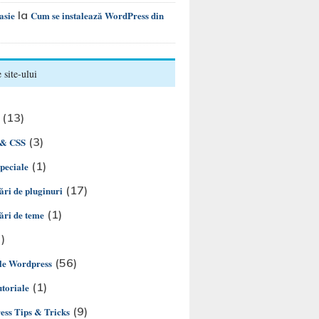
la
asie
Cum se instalează WordPress din
 site-ului
(13)
(3)
& CSS
(1)
speciale
(17)
ări de pluginuri
(1)
ări de teme
)
(56)
le Wordpress
(1)
utoriale
(9)
ss Tips & Tricks