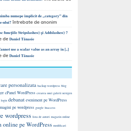
chimba numepe implicit de „category” din
întrebate de anonim
te-ului?
c funcțiile Stripslashes() și Addslashes() ?
e de
Daniel Tănasie
nnot use a scalar value as an array in [..]
e de
Daniel Tănasie
care personalizata
backup wordpress
blog
ger
cPanel WordPress
crearea unei galerii nextgen
debanat
eveniment pe WordPress
 login
 imagini pe wordpress
google
htaccess
re wordpress
lista de autori
magazin online
 online pe WordPress
modificari