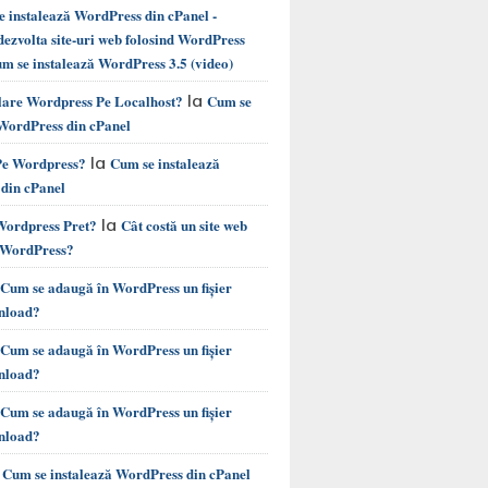
instalează WordPress din cPanel -
ezvolta site-uri web folosind WordPress
m se instalează WordPress 3.5 (video)
la
alare Wordpress Pe Localhost?
Cum se
 WordPress din cPanel
la
 Pe Wordpress?
Cum se instalează
din cPanel
la
 Wordpress Pret?
Cât costă un site web
e WordPress?
Cum se adaugă în WordPress un fișier
nload?
Cum se adaugă în WordPress un fișier
nload?
Cum se adaugă în WordPress un fișier
nload?
a
Cum se instalează WordPress din cPanel