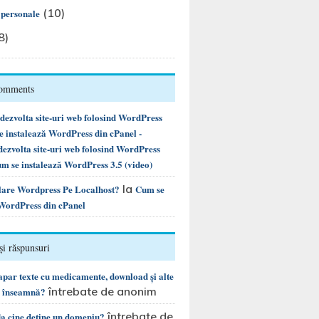
(10)
i personale
8)
Comments
ezvolta site-uri web folosind WordPress
instalează WordPress din cPanel -
ezvolta site-uri web folosind WordPress
m se instalează WordPress 3.5 (video)
la
alare Wordpress Pe Localhost?
Cum se
 WordPress din cPanel
și răspunsuri
 apar texte cu medicamente, download și alte
întrebate de anonim
e înseamnă?
întrebate de
la cine detine un domeniu?