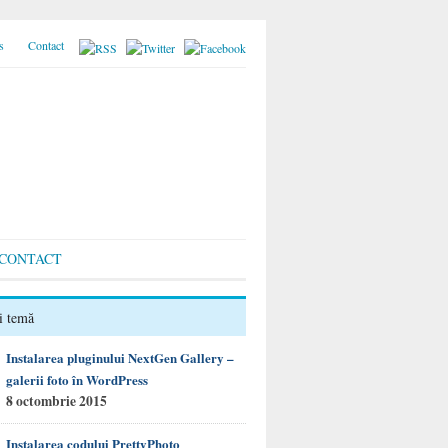
s
Contact
CONTACT
i temă
Instalarea pluginului NextGen Gallery –
galerii foto în WordPress
8 octombrie 2015
Instalarea codului PrettyPhoto