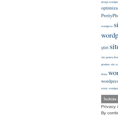
design wordpr
optimizar
PrettyPh
s
wordpress
wordp
si
știri
site pentru fir
produse
site s
wor
firma
wordpre
retete
wordpres
Privacy 
By conti