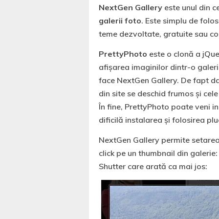
NextGen Gallery
este unul din c
galerii foto
. Este simplu de folos
teme dezvoltate, gratuite sau co
PrettyPhoto
este o clonă a jQue
afișarea imaginilor dintr-o galer
face NextGen Gallery. De fapt da
din site se deschid frumos și cel
În fine, PrettyPhoto poate veni i
dificilă instalarea și folosirea pl
NextGen Gallery permite setarea 
click pe un thumbnail din galerie:
Shutter care arată ca mai jos: