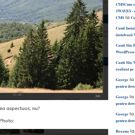
CMSCum se 
3WAVES - d
la
CMS
Cu
Cauti Inst
instalează
Cauti Site
WordPress 
Cauti Site
realizat p
la
George
pentru dow
la
George
pentru dow
prea aspectuos, nu?
la
George
Photo:
pentru dow
l
Roxana