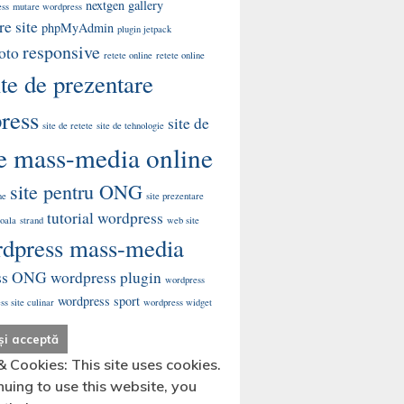
nextgen gallery
ess
mutare wordpress
e site
phpMyAdmin
plugin jetpack
responsive
oto
retete online
retete online
ite de prezentare
ress
site de
site de retete
site de tehnologie
te mass-media online
site pentru ONG
me
site prezentare
tutorial wordpress
coala
strand
web site
dpress mass-media
ss ONG
wordpress plugin
wordpress
wordpress sport
s site culinar
wordpress widget
& Cookies: This site uses cookies.
nuing to use this website, you