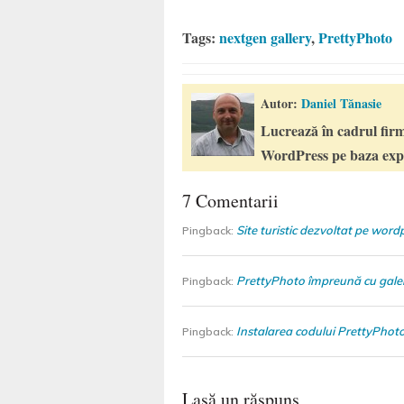
Tags:
nextgen gallery
,
PrettyPhoto
Autor:
Daniel Tănasie
Lucrează în cadrul firm
WordPress pe baza expe
7 Comentarii
Site turistic dezvoltat pe wordpr
Pingback:
PrettyPhoto împreună cu gale
Pingback:
Instalarea codului PrettyPhot
Pingback:
Lasă un răspuns