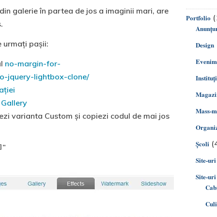
in galerie în partea de jos a imaginii mari, are
(
Portfolio
.
Anunțur
 urmați pașii:
Design
Evenim
ul
no-margin-for-
o-jquery-lightbox-clone/
Instituț
ției
Magazin
 Gallery
Mass-m
tezi varianta Custom și copiezi codul de mai jos
Organiz
(
Şcoli
]"
Site-uri
Site-uri
Cabi
Cul