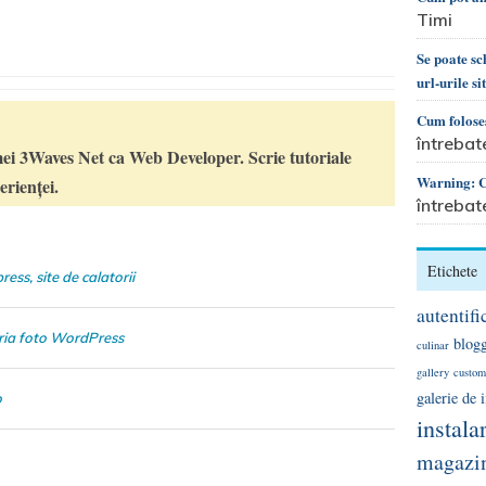
Timi
Se poate s
url-urile si
Cum foloses
întrebat
ei 3Waves Net ca Web Developer. Scrie tutoriale
Warning: Ca
rienței.
întrebat
Etichete
ess, site de calatorii
autentifi
ria foto WordPress
blog
culinar
gallery
custom
galerie de
o
instala
magazin