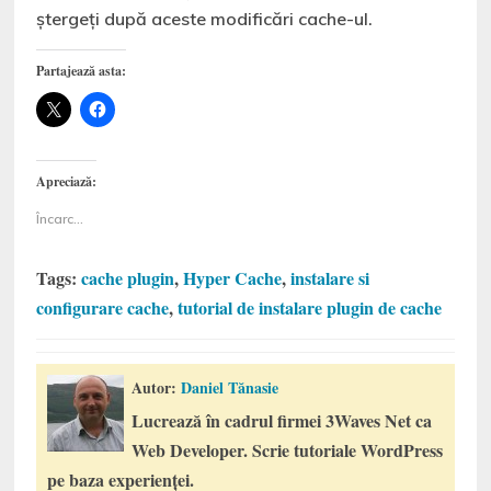
ștergeți după aceste modificări cache-ul.
Partajează asta:
Apreciază:
Încarc...
Tags:
cache plugin
,
Hyper Cache
,
instalare si
configurare cache
,
tutorial de instalare plugin de cache
Autor:
Daniel Tănasie
Lucrează în cadrul firmei 3Waves Net ca
Web Developer. Scrie tutoriale WordPress
pe baza experienței.