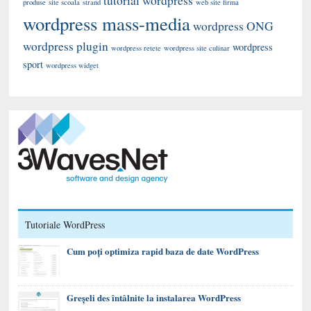
tutorial wordpress
produse
site scoala
strand
web site firma
wordpress mass-media
wordpress ONG
wordpress plugin
wordpress
wordpress retete
wordpress site culinar
sport
wordpress widget
Tutoriale WordPress
Cum poți optimiza rapid baza de date WordPress
Greșeli des întâlnite la instalarea WordPress