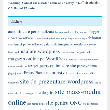
întrebate
Warning: Cannot use a scalar value as an array in [..]
de
Daniel Tănasie
Etichete
autentificare personalizata
blogger
backup wordpress
blog culinar
debanat
cPanel WordPress
crearea unei galerii nextgen gallery
custom login
eveniment pe WordPress
galerie de imagini pe wordpress
google
instalare wordpress
htaccess
lista de autori
magazin online
magazin online pe WordPress
modificari design wordpress
optimizare site
nextgen gallery
phpMyAdmin
mutare wordpress
responsive
PrettyPhoto
plugin jetpack
retete online
retete online
site de prezentare wordpress
wordpress
site de
site mass-media
site de știri
retete
site de tehnologie
online
site pentru ONG
site pentru firme
site prezentare