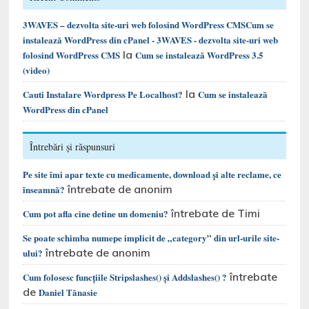
3WAVES – dezvolta site-uri web folosind WordPress CMSCum se
instalează WordPress din cPanel - 3WAVES - dezvolta site-uri web
la
folosind WordPress CMS
Cum se instalează WordPress 3.5
(video)
la
Cauti Instalare Wordpress Pe Localhost?
Cum se instalează
WordPress din cPanel
Întrebări și răspunsuri
Pe site îmi apar texte cu medicamente, download și alte reclame, ce
întrebate de anonim
înseamnă?
întrebate de Timi
Cum pot afla cine detine un domeniu?
Se poate schimba numepe implicit de „category” din url-urile site-
întrebate de anonim
ului?
întrebate
Cum folosesc funcțiile Stripslashes() și Addslashes() ?
de
Daniel Tănasie