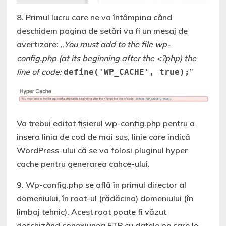
8. Primul lucru care ne va întâmpina când
deschidem pagina de setări va fi un mesaj de
avertizare: „
You must add to the file wp-
config.php (at its beginning after the <?php) the
line of code:
”
define('WP_CACHE', true);
Va trebui editat fișierul wp-config.php pentru a
insera linia de cod de mai sus, linie care indică
WordPress-ului că se va folosi pluginul hyper
cache pentru generarea cahce-ului.
9. Wp-config.php se află în primul director al
domeniului, în root-ul (rădăcina) domeniului (în
limbaj tehnic). Acest root poate fi văzut
deschizând conexiunea FTP cu datele pe care le