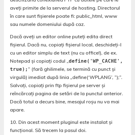
aveți primite de la serverul de hosting. Directorul
în care sunt fișierele poate fi: public_html, www
sau numele domeniului după caz.
Dacă aveți un editor online puteți edita direct
fișierul. Dacă nu, copiați fișierul local, deschideți-l
cu un editor simplu de text (nu cu office!), de ex.
Notepad și copiați codul „
define('WP_CACHE', 
” (fară ghilimele, se termină cu punct și
true);
virgulă) imediat după linia „define(‘WPLANG’, ”);”.
Salvați, copiați prin ftp fișierul pe server și
reîncărcați pagina de setări de la punctul anterior.
Dacă totul a decurs bine, mesajul roșu nu va mai
apare.
10. Din acest moment pluginul este instalat și
funcțional. Să trecem la pasul doi.