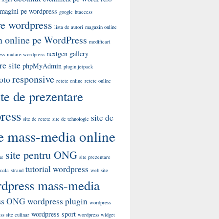
 imagini pe wordpress
google
htaccess
re wordpress
lista de autori
magazin online
 online pe WordPress
modificari
nextgen gallery
ess
mutare wordpress
e site
phpMyAdmin
plugin jetpack
responsive
oto
retete online
retete online
ite de prezentare
ress
site de
site de retete
site de tehnologie
te mass-media online
site pentru ONG
me
site prezentare
tutorial wordpress
coala
strand
web site
dpress mass-media
ss ONG
wordpress plugin
wordpress
wordpress sport
s site culinar
wordpress widget