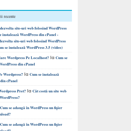
i recente
ezvolta site-uri web folosind WordPress
instalează WordPress din cPanel -
ezvolta site-uri web folosind WordPress
m se instalează WordPress 3.5 (video)
la
alare Wordpress Pe Localhost?
Cum se
 WordPress din cPanel
la
 Pe Wordpress?
Cum se instalează
din cPanel
la
 Wordpress Pret?
Cât costă un site web
e WordPress?
Cum se adaugă în WordPress un fișier
nload?
Cum se adaugă în WordPress un fișier
nload?