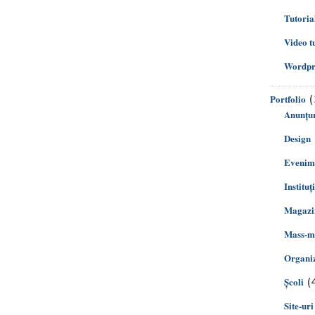
Tutoria
Video t
Wordpre
(
Portfolio
Anunțur
Design
Evenim
Instituț
Magazin
Mass-m
Organiz
(
Şcoli
Site-uri