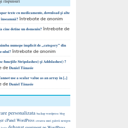
și răspunsuri
 apar texte cu medicamente, download și alte
întrebate de anonim
e înseamnă?
întrebate de
la cine detine un domeniu?
chimba numepe implicit de „category” din
întrebate de anonim
te-ului?
c funcțiile Stripslashes() și Addslashes() ?
e de
Daniel Tănasie
nnot use a scalar value as an array in [..]
e de
Daniel Tănasie
care personalizata
backup wordpress
blog
ger
cPanel WordPress
crearea unei galerii nextgen
debanat
eveniment pe WordPress
 login