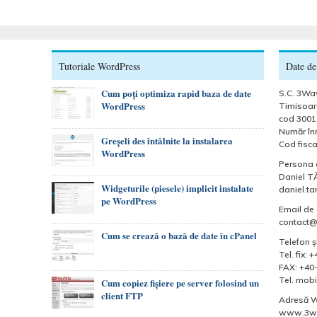
Tutoriale WordPress
Date de
Cum poți optimiza rapid baza de date
S.C. 3Wav
WordPress
Timisoara
cod 3001
Număr înr
Greșeli des întâlnite la instalarea
Cod fisca
WordPress
Persona 
Daniel T
Widgeturile (piesele) implicit instalate
daniel.t
pe WordPress
Email de 
contact
Cum se crează o bază de date în cPanel
Telefon şi
Tel. fix:
FAX: +40
Tel. mobi
Cum copiez fișiere pe server folosind un
client FTP
Adresă 
www.3wa