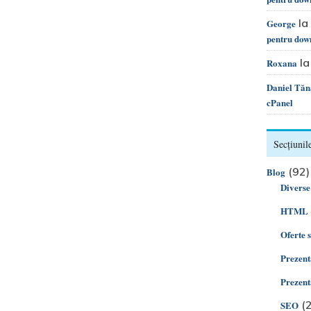
la
George
pentru dow
l
Roxana
Daniel Tăn
cPanel
Secțiunile
(92)
Blog
Diverse
HTML 
Oferte 
Prezent
Prezent
(2
SEO