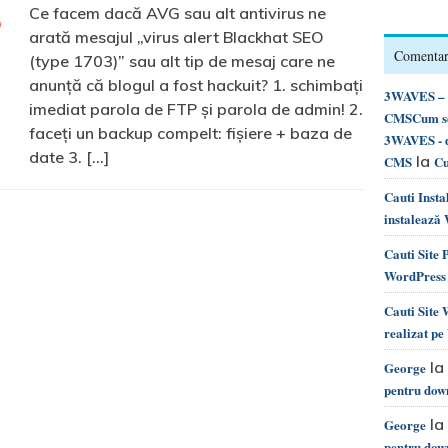
Ce facem dacă AVG sau alt antivirus ne
arată mesajul „virus alert Blackhat SEO
Comentari
(type 1703)” sau alt tip de mesaj care ne
anunță că blogul a fost hackuit? 1. schimbați
3WAVES – d
imediat parola de FTP și parola de admin! 2.
CMSCum se 
faceți un backup compelt: fișiere + baza de
3WAVES - d
date 3. […]
la
CMS
Cu
Cauti Inst
instalează
Cauti Site
WordPress 
Cauti Site
realizat p
la
George
pentru dow
la
George
pentru dow