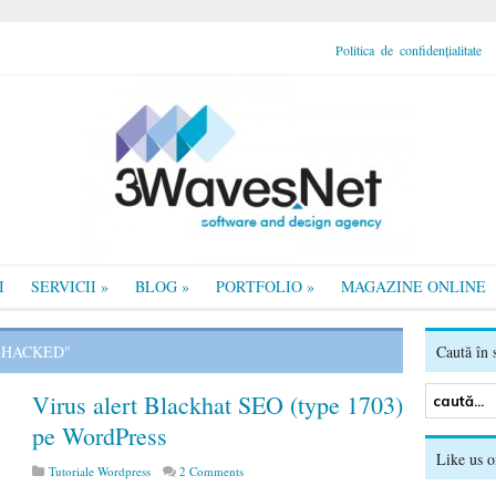
Politica de confidențialitate
I
SERVICII
»
BLOG
»
PORTFOLIO
»
MAGAZINE ONLINE
 HACKED"
Caută în s
Virus alert Blackhat SEO (type 1703)
pe WordPress
Like us 
Tutoriale Wordpress
2 Comments