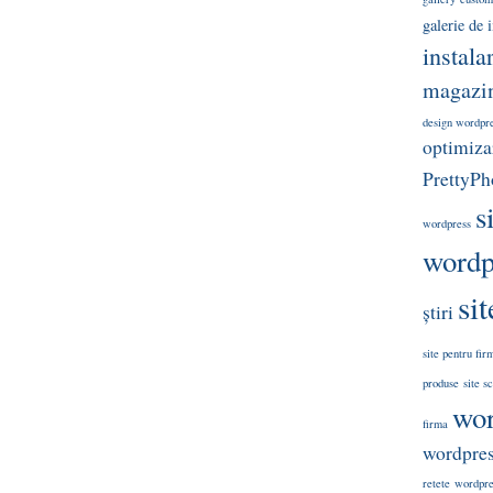
galerie de
instala
magazin
design wordpr
optimizar
PrettyPh
s
wordpress
wordp
si
știri
site pentru fir
produse
site s
wor
firma
wordpre
retete
wordpres