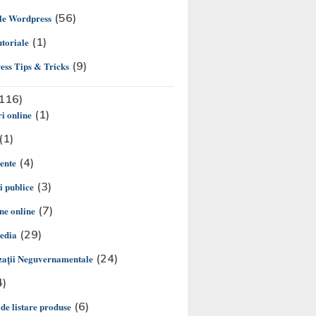
(56)
le Wordpress
(1)
utoriale
(9)
ss Tips & Tricks
116)
(1)
i online
(1)
(4)
ente
(3)
ii publice
(7)
e online
(29)
edia
(24)
aţii Neguvernamentale
4)
(6)
 de listare produse