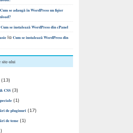
Cum se adaugă în WordPress un fișier
nload?
a
Cum se instalează WordPress din cPanel
la
asie
Cum se instalează WordPress din
 site-ului
(13)
(3)
& CSS
(1)
speciale
(17)
ări de pluginuri
(1)
ări de teme
)