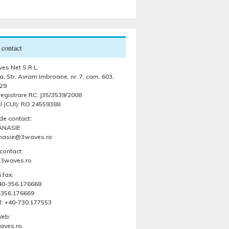
 contact
es Net S.R.L.
, Str. Avram Imbroane, nr. 7, cam. 603,
29
egistrare RC: J35/3539/2008
l (CUI): RO 24559388
de contact:
ĂNASIE
anasie@3waves.ro
contact:
@3waves.ro
 fax:
 +40-356.176668
-356.176669
l: +40-730.177553
Web:
ves.ro