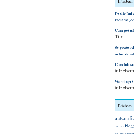
Întrebări 
Pe site îmi
reclame, c
Cum pot af
Timi
Se poate s
url-urile si
Cum foloses
întrebat
Warning: Ca
întrebat
Etichete
autentifi
blog
culinar
gallery
custom