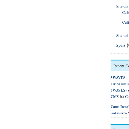
Site-uri
Cabi
Cul
Site-ur
(
Sport
Recent 
3WAVES – d
CMSCum se 
3WAVES - d
la
CMS
Cu
Cauti Inst
instalează