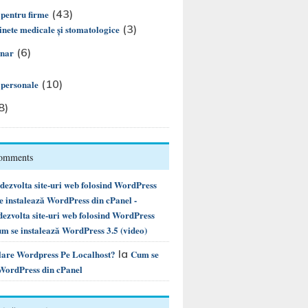
(43)
 pentru firme
(3)
nete medicale și stomatologice
(6)
inar
(10)
i personale
8)
Comments
ezvolta site-uri web folosind WordPress
instalează WordPress din cPanel -
ezvolta site-uri web folosind WordPress
m se instalează WordPress 3.5 (video)
la
alare Wordpress Pe Localhost?
Cum se
 WordPress din cPanel