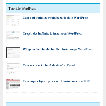
Tutoriale WordPress
Cum poți optimiza rapid baza de date WordPress
Greșeli des întâlnite la instalarea WordPress
Widgeturile (piesele) implicit instalate pe WordPress
Cum se crează o bază de date în cPanel
Cum copiez fișiere pe server folosind un client FTP