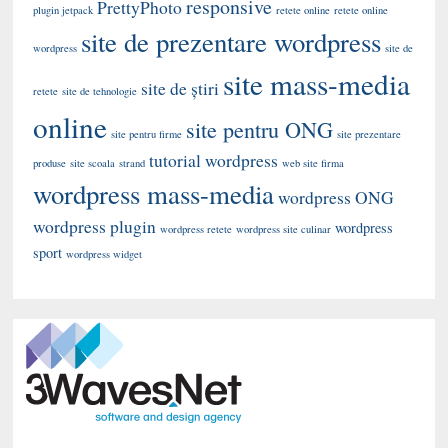
responsive
PrettyPhoto
plugin jetpack
retete online
retete online
site de prezentare wordpress
wordpress
site de
site mass-media
site de știri
retete
site de tehnologie
online
site pentru ONG
site pentru firme
site prezentare
tutorial wordpress
produse
site scoala
strand
web site firma
wordpress mass-media
wordpress ONG
wordpress plugin
wordpress
wordpress retete
wordpress site culinar
sport
wordpress widget