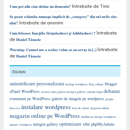
întrebate de Timi
Cum pot afla cine detine un domeniu?
Se poate schimba numepe implicit de „category” din url-urile site-
întrebate de anonim
ului?
întrebate
Cum folosesc funcțiile Stripslashes() și Addslashes() ?
de
Daniel Tănasie
întrebate
Warning: Cannot use a scalar value as an array in [..]
de
Daniel Tănasie
Etichete
autentificare personalizata
blogger
backup wordpress
blog culinar
debanat
cPanel WordPress
crearea unei galerii nextgen gallery
custom login
eveniment pe WordPress
galerie de imagini pe wordpress
google
instalare wordpress
htaccess
lista de autori
magazin online
magazin online pe WordPress
modificari design wordpress
optimizare site
nextgen gallery
phpMyAdmin
mutare wordpress