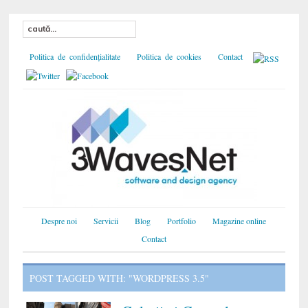
Politica de confidențialitate
Politica de cookies
Contact
Despre noi
Servicii
Blog
Portfolio
Magazine online
Contact
POST TAGGED WITH: "WORDPRESS 3.5"