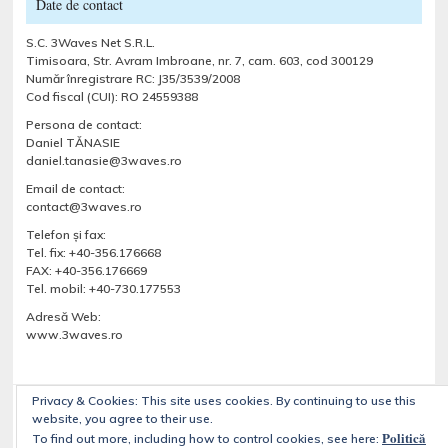
Date de contact
S.C. 3Waves Net S.R.L.
Timisoara, Str. Avram Imbroane, nr. 7, cam. 603, cod 300129
Număr înregistrare RC: J35/3539/2008
Cod fiscal (CUI): RO 24559388
Persona de contact:
Daniel TĂNASIE
daniel.tanasie@3waves.ro
Email de contact:
contact@3waves.ro
Telefon şi fax:
Tel. fix: +40-356.176668
FAX: +40-356.176669
Tel. mobil: +40-730.177553
Adresă Web:
www.3waves.ro
Privacy & Cookies: This site uses cookies. By continuing to use this
website, you agree to their use.
Despre noi
Servicii
Blog
Portfolio
Magazine online
Politică
To find out more, including how to control cookies, see here:
Contact