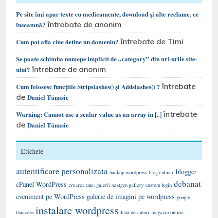
Pe site îmi apar texte cu medicamente, download și alte reclame, ce
întrebate de anonim
înseamnă?
întrebate de Timi
Cum pot afla cine detine un domeniu?
Se poate schimba numepe implicit de „category” din url-urile site-
întrebate de anonim
ului?
întrebate
Cum folosesc funcțiile Stripslashes() și Addslashes() ?
de
Daniel Tănasie
întrebate
Warning: Cannot use a scalar value as an array in [..]
de
Daniel Tănasie
Etichete
autentificare personalizata
blogger
backup wordpress
blog culinar
debanat
cPanel WordPress
crearea unei galerii nextgen gallery
custom login
eveniment pe WordPress
galerie de imagini pe wordpress
google
instalare wordpress
htaccess
lista de autori
magazin online