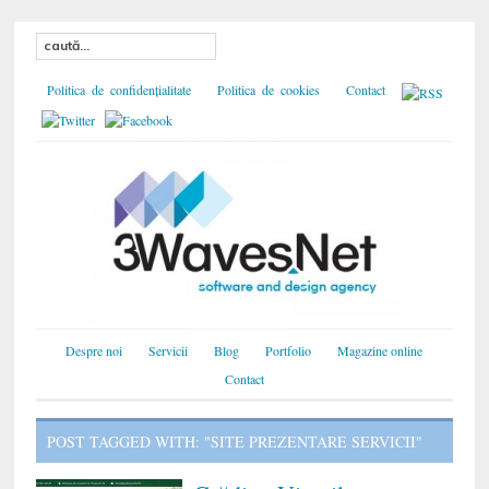
Politica de confidențialitate
Politica de cookies
Contact
Despre noi
Servicii
Blog
Portfolio
Magazine online
Contact
POST TAGGED WITH: "SITE PREZENTARE SERVICII"