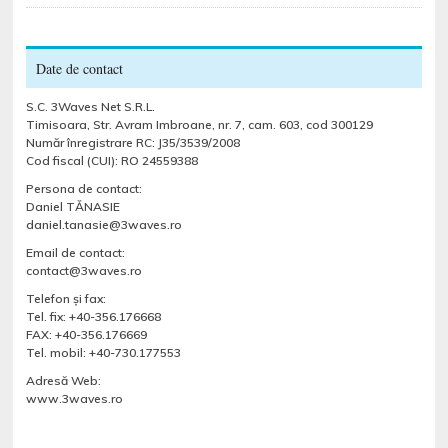
Date de contact
S.C. 3Waves Net S.R.L.
Timisoara, Str. Avram Imbroane, nr. 7, cam. 603, cod 300129
Număr înregistrare RC: J35/3539/2008
Cod fiscal (CUI): RO 24559388
Persona de contact:
Daniel TĂNASIE
daniel.tanasie@3waves.ro
Email de contact:
contact@3waves.ro
Telefon şi fax:
Tel. fix: +40-356.176668
FAX: +40-356.176669
Tel. mobil: +40-730.177553
Adresă Web:
www.3waves.ro