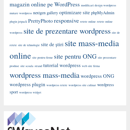
magazin online pe WordPress
modificari design wordpress
optimizare site
nextgen gallery
phpMyAdmin
mutare wordpress
responsive
PrettyPhoto
plugin jetpack
retete online
retete online
site de prezentare wordpress
wordpress
site de
site mass-media
site de știri
retete
site de tehnologie
online
site pentru ONG
site pentru firme
site prezentare
tutorial wordpress
produse
site scoala
strand
web site firma
wordpress mass-media
wordpress ONG
wordpress plugin
wordpress
wordpress retete
wordpress site culinar
sport
wordpress widget