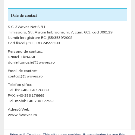
Date de contact
S.C. 3Waves Net S.R.L.
Timisoara, Str. Avram Imbroane, nr. 7, cam. 603, cod 300129
Număr înregistrare RC: J35/3539/2008
Cod fiscal (CUI): RO 24559388
Persona de contact:
Daniel TĂNASIE
daniel.tanasie@3waves.ro
Email de contact:
contact@3waves.ro
Telefon şi fax:
Tel. fix: +40-356.176668
FAX: +40-356.176669
Tel. mobil: +40-730.177553
Adresă Web:
www.3waves.ro
Privacy & Cookies: This site uses cookies. By continuing to use this