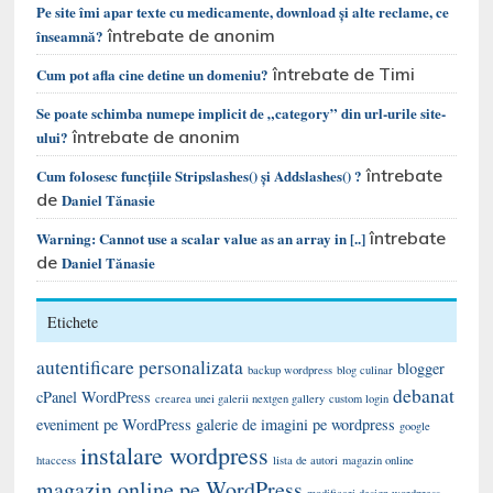
Pe site îmi apar texte cu medicamente, download și alte reclame, ce
întrebate de anonim
înseamnă?
întrebate de Timi
Cum pot afla cine detine un domeniu?
Se poate schimba numepe implicit de „category” din url-urile site-
întrebate de anonim
ului?
întrebate
Cum folosesc funcțiile Stripslashes() și Addslashes() ?
de
Daniel Tănasie
întrebate
Warning: Cannot use a scalar value as an array in [..]
de
Daniel Tănasie
Etichete
autentificare personalizata
blogger
backup wordpress
blog culinar
debanat
cPanel WordPress
crearea unei galerii nextgen gallery
custom login
eveniment pe WordPress
galerie de imagini pe wordpress
google
instalare wordpress
htaccess
lista de autori
magazin online
magazin online pe WordPress