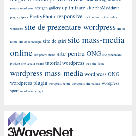
modificari design wordpress
optimizare site
nextgen gallery
phpMyAdmin
mutare wordpress
responsive
PrettyPhoto
plugin jetpack
retete online
retete online
site de prezentare wordpress
wordpress
site de
site mass-media
site de știri
retete
site de tehnologie
online
site pentru ONG
site pentru firme
site prezentare
tutorial wordpress
produse
site scoala
strand
web site firma
wordpress mass-media
wordpress ONG
wordpress plugin
wordpress
wordpress retete
wordpress site culinar
sport
wordpress widget