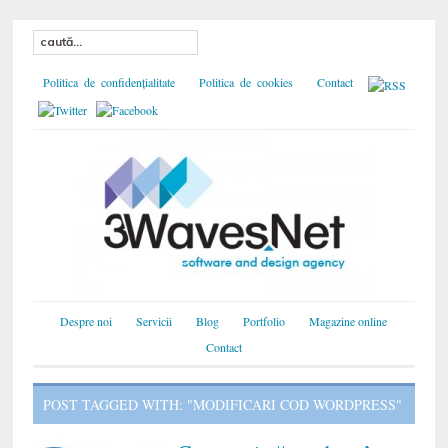
Politica de confidențialitate
Politica de cookies
Contact
Despre noi
Servicii
Blog
Portfolio
Magazine online
Contact
POST TAGGED WITH: "MODIFICARI COD WORDPRESS"