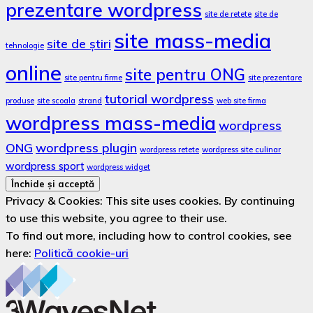
prezentare wordpress
site de retete
site de
site mass-media
site de știri
tehnologie
online
site pentru ONG
site pentru firme
site prezentare
tutorial wordpress
produse
site scoala
strand
web site firma
wordpress mass-media
wordpress
ONG
wordpress plugin
wordpress retete
wordpress site culinar
wordpress sport
wordpress widget
Privacy & Cookies: This site uses cookies. By continuing
to use this website, you agree to their use.
To find out more, including how to control cookies, see
here:
Politică cookie-uri