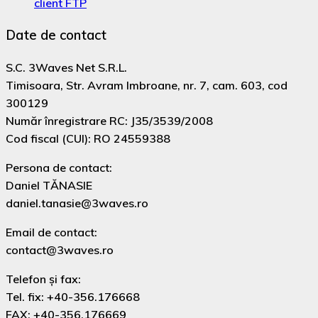
client FTP
Date de contact
S.C. 3Waves Net S.R.L.
Timisoara, Str. Avram Imbroane, nr. 7, cam. 603, cod
300129
Număr înregistrare RC: J35/3539/2008
Cod fiscal (CUI): RO 24559388
Persona de contact:
Daniel TĂNASIE
daniel.tanasie@3waves.ro
Email de contact:
contact@3waves.ro
Telefon şi fax:
Tel. fix: +40-356.176668
FAX: +40-356.176669