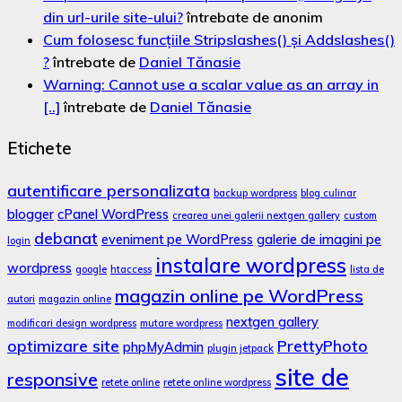
din url-urile site-ului?
întrebate de anonim
Cum folosesc funcțiile Stripslashes() și Addslashes()
?
întrebate de
Daniel Tănasie
Warning: Cannot use a scalar value as an array in
[..]
întrebate de
Daniel Tănasie
Etichete
autentificare personalizata
backup wordpress
blog culinar
blogger
cPanel WordPress
crearea unei galerii nextgen gallery
custom
debanat
eveniment pe WordPress
galerie de imagini pe
login
instalare wordpress
wordpress
google
htaccess
lista de
magazin online pe WordPress
autori
magazin online
nextgen gallery
modificari design wordpress
mutare wordpress
optimizare site
PrettyPhoto
phpMyAdmin
plugin jetpack
site de
responsive
retete online
retete online wordpress