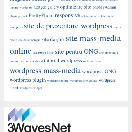
optimizare site
nextgen gallery
phpMyAdmin
mutare wordpress
responsive
PrettyPhoto
plugin jetpack
retete online
retete online
site de prezentare wordpress
wordpress
site de
site mass-media
site de știri
retete
site de tehnologie
online
site pentru ONG
site pentru firme
site prezentare
tutorial wordpress
produse
site scoala
strand
web site firma
wordpress mass-media
wordpress ONG
wordpress plugin
wordpress
wordpress retete
wordpress site culinar
sport
wordpress widget