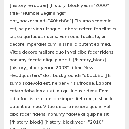
[history_wrapper] [history_block year="2000"
title="Humble Beginnings"
dot_background="#0bcb8d"] Ei sumo scaevola
est, ne per viris utroque. Labore cetero fabellas cu
sit, eu qui ludus ridens. Eam odio facilis te, ei
decore imperdiet cum, nisl nulla putent ea mea.
Vitae decore meliore quo in vel cibo facer ridens,
nonumy facete aliquip ne sit. [/history_block]
[history_block year="2003" title="New
Headquarters" dot_background="#0bcb8d"] Ei
sumo scaevola est, ne per viris utroque. Labore
cetero fabellas cu sit, eu qui ludus ridens. Eam
odio facilis te, ei decore imperdiet cum, nisl nulla
putent ea mea. Vitae decore meliore quo in vel
cibo facer ridens, nonumy facete aliquip ne sit.
[/history_block] [history_block year="2010"