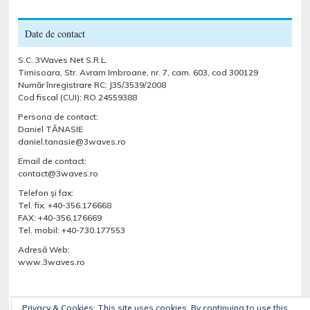
Date de contact
S.C. 3Waves Net S.R.L.
Timisoara, Str. Avram Imbroane, nr. 7, cam. 603, cod 300129
Număr înregistrare RC: J35/3539/2008
Cod fiscal (CUI): RO 24559388
Persona de contact:
Daniel TĂNASIE
daniel.tanasie@3waves.ro
Email de contact:
contact@3waves.ro
Telefon şi fax:
Tel. fix: +40-356.176668
FAX: +40-356.176669
Tel. mobil: +40-730.177553
Adresă Web:
www.3waves.ro
Privacy & Cookies: This site uses cookies. By continuing to use this