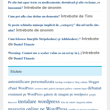
Pe site îmi apar texte cu medicamente, download și alte reclame, ce
întrebate de anonim
înseamnă?
întrebate de Timi
Cum pot afla cine detine un domeniu?
Se poate schimba numepe implicit de „category” din url-urile site-
întrebate de anonim
ului?
întrebate
Cum folosesc funcțiile Stripslashes() și Addslashes() ?
de
Daniel Tănasie
întrebate
Warning: Cannot use a scalar value as an array in [..]
de
Daniel Tănasie
Etichete
autentificare personalizata
blogger
backup wordpress
blog culinar
debanat
cPanel WordPress
crearea unei galerii nextgen gallery
custom login
eveniment pe WordPress
galerie de imagini pe wordpress
google
instalare wordpress
htaccess
lista de autori
magazin online
magazin online pe WordPress
modificari design wordpress