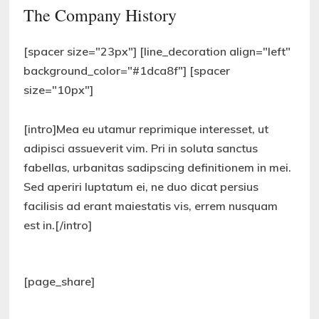
The Company History
[spacer size="23px"] [line_decoration align="left"
background_color="#1dca8f"] [spacer
size="10px"]
[intro]Mea eu utamur reprimique interesset, ut
adipisci assueverit vim. Pri in soluta sanctus
fabellas, urbanitas sadipscing definitionem in mei.
Sed aperiri luptatum ei, ne duo dicat persius
facilisis ad erant maiestatis vis, errem nusquam
est in.[/intro]
[page_share]