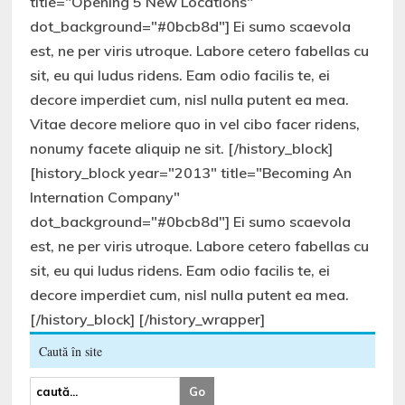
title="Opening 5 New Locations"
dot_background="#0bcb8d"] Ei sumo scaevola
est, ne per viris utroque. Labore cetero fabellas cu
sit, eu qui ludus ridens. Eam odio facilis te, ei
decore imperdiet cum, nisl nulla putent ea mea.
Vitae decore meliore quo in vel cibo facer ridens,
nonumy facete aliquip ne sit. [/history_block]
[history_block year="2013" title="Becoming An
Internation Company"
dot_background="#0bcb8d"] Ei sumo scaevola
est, ne per viris utroque. Labore cetero fabellas cu
sit, eu qui ludus ridens. Eam odio facilis te, ei
decore imperdiet cum, nisl nulla putent ea mea.
[/history_block] [/history_wrapper]
Caută în site