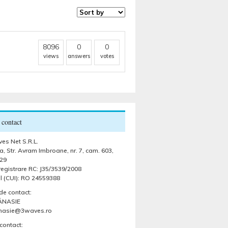
8096
0
0
views
answers
votes
 contact
es Net S.R.L.
, Str. Avram Imbroane, nr. 7, cam. 603,
29
egistrare RC: J35/3539/2008
l (CUI): RO 24559388
de contact:
ĂNASIE
anasie@3waves.ro
contact: