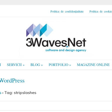
Politica de confidențialitate
Politica de cookie
I
SERVICII
»
BLOG
»
PORTFOLIO
»
MAGAZINE ONLINE
i WordPress
s
›
Tag: stripslashes