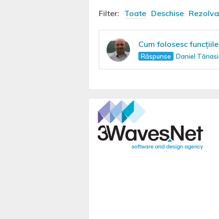
Filter:
Toate
Deschise
Rezolva
Cum folosesc funcțiile
Răspunse
Daniel Tănas