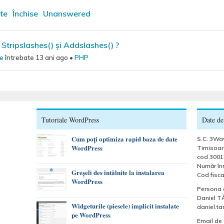
te
Închise
Unanswered
 Stripslashes() și Addslashes() ?
ie
întrebate 13 ani ago
•
PHP
Tutoriale WordPress
Date de
Cum poți optimiza rapid baza de date
S.C. 3Wav
WordPress
Timisoara
cod 3001
Număr înr
Greșeli des întâlnite la instalarea
Cod fisca
WordPress
Persona 
Daniel T
Widgeturile (piesele) implicit instalate
daniel.t
pe WordPress
Email de 