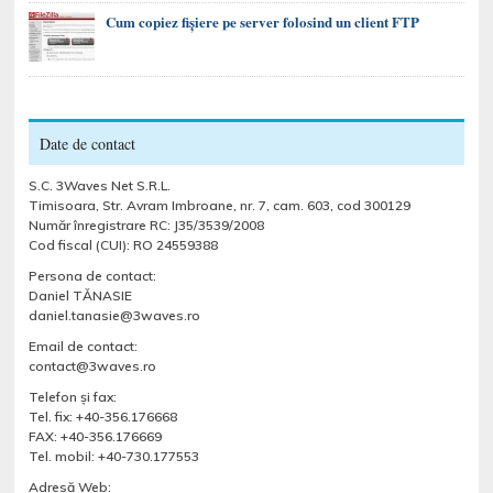
Cum copiez fișiere pe server folosind un client FTP
Date de contact
S.C. 3Waves Net S.R.L.
Timisoara, Str. Avram Imbroane, nr. 7, cam. 603, cod 300129
Număr înregistrare RC: J35/3539/2008
Cod fiscal (CUI): RO 24559388
Persona de contact:
Daniel TĂNASIE
daniel.tanasie@3waves.ro
Email de contact:
contact@3waves.ro
Telefon şi fax:
Tel. fix: +40-356.176668
FAX: +40-356.176669
Tel. mobil: +40-730.177553
Adresă Web: